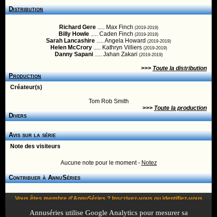
Distribution
Richard Gere
..... Max Finch
(2019-2019)
Billy Howle
..... Caden Finch
(2019-2019)
Sarah Lancashire
..... Angela Howard
(2019-2019)
Helen McCrory
..... Kathryn Villiers
(2019-2019)
Danny Sapani
..... Jahan Zakari
(2019-2019)
>>>
Toute la distribution
Production
Créateur(s)
Tom Rob Smith
>>>
Toute la production
Divers
Avis sur la série
Note des visiteurs
Aucune note pour le moment -
Notez
Contribuer à AnnuSéries
Vous êtes membre d'AnnuSéries ?
Inscrivez-vous
ou
identifiez-vous
pour proposer des modifications et des informations à propos de cette
Annuséries utilise Google Analytics pour mesurer sa
série !