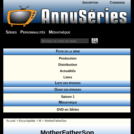
Inscription
Connexion
Séries
Personnalités
Médiathèque
Fiche de la série
Production
Distribution
Actualités
Liens
Liste des épisodes
Guide des épisodes
Saison 1
Médiathèque
DVD en Séries
Accueil
>
Encyclopédie
>
M
>
MotherFatherSon
MotherFatherSon