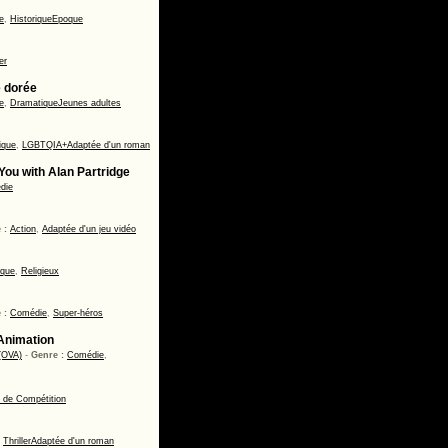
e
,
Historique
Epoque
er
e dorée
e
,
Dramatique
Jeunes adultes
ique
,
LGBTQIA+
Adaptée d'un roman
ou with Alan Partridge
die
 :
Action
,
Adaptée d'un jeu vidéo
ique
,
Religieux
 :
Comédie
,
Super-héros
Animation
 (OVA)
-
Genre :
Comédie
,
 de Compétition
,
Thriller
Adaptée d'un roman