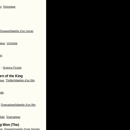
on
,
Historique
,
Epoque
Adaptée d'un roman
ique
,
Uchronie
om
 :
Science Fiction
,
rn of the King
ique
,
Thriller
Adaptée d'un film
die
,
Dramatique
Adaptée d'un film
édie
,
Dramatique
ng Won (The)
que
,
Epoque
Inspirée d'une histoire