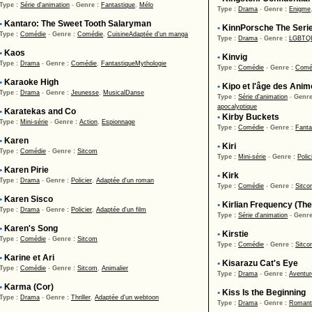
Type :
Série d'animation
-
Genre :
Fantastique
,
Mélo
Type :
Drama
-
Genre :
Enigme
•
Kantaro: The Sweet Tooth Salaryman
•
KinnPorsche The Serie
Type :
Comédie
-
Genre :
Comédie
,
Cuisine
Adaptée d'un manga
Type :
Drama
-
Genre :
LGBTQ
•
Kaos
•
Kinvig
Type :
Drama
-
Genre :
Comédie
,
Fantastique
Mythologie
Type :
Comédie
-
Genre :
Comé
•
Karaoke High
•
Kipo et l'âge des Ani
Type :
Drama
-
Genre :
Jeunesse
,
Musical
Danse
Type :
Série d'animation
-
Genre
apocalyptique
•
Karatekas and Co
•
Kirby Buckets
Type :
Mini-série
-
Genre :
Action
,
Espionnage
Type :
Comédie
-
Genre :
Fanta
•
Karen
•
Kiri
Type :
Comédie
-
Genre :
Sitcom
Type :
Mini-série
-
Genre :
Polic
•
Karen Pirie
•
Kirk
Type :
Drama
-
Genre :
Policier
,
Adaptée d'un roman
Type :
Comédie
-
Genre :
Sitc
•
Karen Sisco
•
Kirlian Frequency (The
Type :
Drama
-
Genre :
Policier
,
Adaptée d'un film
Type :
Série d'animation
-
Genre
•
Karen's Song
•
Kirstie
Type :
Comédie
-
Genre :
Sitcom
Type :
Comédie
-
Genre :
Sitc
•
Karine et Ari
•
Kisarazu Cat's Eye
Type :
Comédie
-
Genre :
Sitcom
,
Animalier
Type :
Drama
-
Genre :
Aventur
•
Karma (Cor)
•
Kiss Is the Beginning
Type :
Drama
-
Genre :
Thriller
,
Adaptée d'un webtoon
Type :
Drama
-
Genre :
Romant