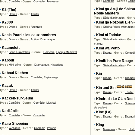
Type :
Comédie
-
Genre :
Comé
Type :
Comédie
-
Genre :
Comédie
,
Jeunesse
•
Kimi ga Aruji de Shits
•
K2 (The)
Noble Masters
Type :
Drama
-
Genre :
Thriller
Type :
Série d'animation
-
Genre
•
K2000
•
Kimi ga Nozomu Eien 
Type :
Drama
-
Genre :
Aventure
Type :
Original Video Animation
•
Kaala Paani : les eaux sombres
•
Kimi ni Todoke
Type :
Drama
-
Genre :
Action
,
Dramatique
Type :
Série d'animation
-
Genre
manga
•
Kaamelott
•
Kimi wa Petto
Type :
Série à sketches
-
Genre :
Comédie
,
Epoque
Médiéval
Type :
Drama
-
Genre :
Comédi
•
Kaboul
•
KimiKiss Pure Rouge
Type :
Mini-série
-
Genre :
Dramatique
,
Historique
Type :
Série d'animation
-
Genre
•
Kaboul Kitchen
•
Kin
Type :
Drama
-
Genre :
Comédie
,
Espionnage
Type :
Drama
-
Genre :
Dramat
•
Kaçak
•
Kin and Sin
Type :
Drama
-
Genre :
Thriller
Type :
Drama
-
Genre :
Thriller
•
Kacken-sur-Seum
•
Kindred : Le Clan Des
Type :
Comédie
-
Genre :
Comédie
,
Musical
Type :
Drama
-
Genre :
Science
de société
•
Kadi Jolie
•
Kiné (La)
Type :
Comédie
-
Genre :
Comédie
Type :
Drama
-
Genre :
Dramat
•
Kaïra Shopping
•
King
Type :
Websérie
-
Genre :
Comédie
,
Parodie
Type :
Mini-série
-
Genre :
Histo