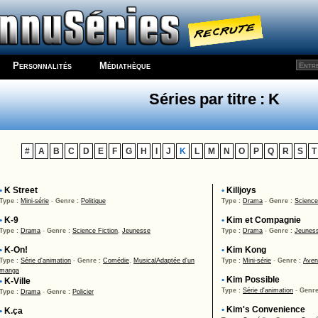
Personnalités
Médiathèque
Séries par titre : K
#
A
B
C
D
E
F
G
H
I
J
K
L
M
N
O
P
Q
R
S
T
•
K Street
•
Killjoys
Type :
Mini-série
-
Genre :
Politique
Type :
Drama
-
Genre :
Science
•
K-9
•
Kim et Compagnie
Type :
Drama
-
Genre :
Science Fiction
,
Jeunesse
Type :
Drama
-
Genre :
Jeunes
•
K-On!
•
Kim Kong
Type :
Série d'animation
-
Genre :
Comédie
,
Musical
Adaptée d'un
Type :
Mini-série
-
Genre :
Aven
manga
•
Kim Possible
•
K-Ville
Type :
Série d'animation
-
Genre
Type :
Drama
-
Genre :
Policier
•
Kim's Convenience
•
K.ça