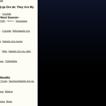
die
uji ga Ore de: They Are My
 :
Comédie
~Next Season~
 (OVA)
-
Genre :
Dramatique
 :
Comédie
,
Mélo
Adaptée d'un
e
,
Adaptée d'un manga
 :
Mélo
,
Adaptée d'un jeu vidéo
ique
,
Thriller
Mafia
 Maudits
 Fiction
,
Vampires
Adaptée d'un jeu
ique
,
Médical
rique
,
Biopic