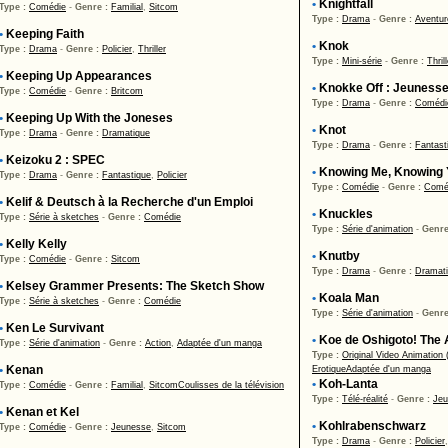
•
Knightfall
Type :
Comédie
-
Genre :
Familial
,
Sitcom
Type :
Drama
-
Genre :
Aventur
•
Keeping Faith
•
Knok
Type :
Drama
-
Genre :
Policier
,
Thriller
Type :
Mini-série
-
Genre :
Thrill
•
Keeping Up Appearances
•
Knokke Off : Jeuness
Type :
Comédie
-
Genre :
Britcom
Type :
Drama
-
Genre :
Comédi
•
Keeping Up With the Joneses
•
Knot
Type :
Drama
-
Genre :
Dramatique
Type :
Drama
-
Genre :
Fantast
•
Keizoku 2 : SPEC
•
Knowing Me, Knowing Y
Type :
Drama
-
Genre :
Fantastique
,
Policier
Type :
Comédie
-
Genre :
Comé
•
Kelif & Deutsch à la Recherche d'un Emploi
•
Knuckles
Type :
Série à sketches
-
Genre :
Comédie
Type :
Série d'animation
-
Genre
•
Kelly Kelly
•
Knutby
Type :
Comédie
-
Genre :
Sitcom
Type :
Drama
-
Genre :
Dramat
•
Kelsey Grammer Presents: The Sketch Show
•
Koala Man
Type :
Série à sketches
-
Genre :
Comédie
Type :
Série d'animation
-
Genre
•
Ken Le Survivant
•
Koe de Oshigoto! The 
Type :
Série d'animation
-
Genre :
Action
,
Adaptée d'un manga
Type :
Original Video Animation
•
Kenan
Erotique
Adaptée d'un manga
•
Koh-Lanta
Type :
Comédie
-
Genre :
Familial
,
Sitcom
Coulisses de la télévision
Type :
Télé-réalité
-
Genre :
Jeu
•
Kenan et Kel
•
Kohlrabenschwarz
Type :
Comédie
-
Genre :
Jeunesse
,
Sitcom
Type :
Drama
-
Genre :
Policier