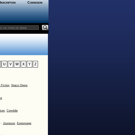
Inscription
Connexion
U
V
W
X
Y
Z
 Fiction
,
Space Opera
se
ture
,
Comédie
 :
Jeunesse
,
Espionnage