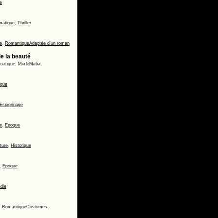
e
matique
,
Thriller
e
,
Romantique
Adaptée d'un roman
de la beauté
matique
,
Mode
Mafia
ique
Espionnage
e
,
Epoque
ture
,
Historique
,
Epoque
die
,
Romantique
Costumes