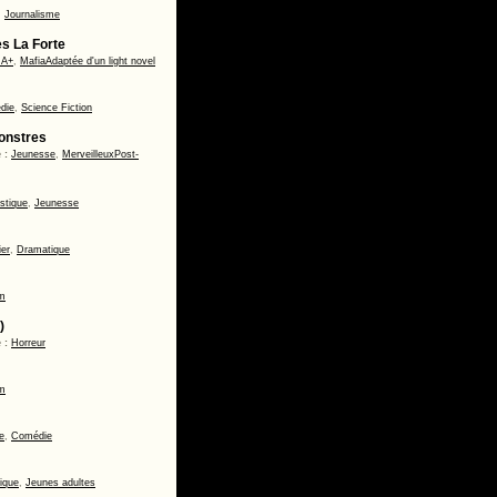
,
Journalisme
s La Forte
IA+
,
Mafia
Adaptée d'un light novel
die
,
Science Fiction
monstres
 :
Jeunesse
,
Merveilleux
Post-
stique
,
Jeunesse
ier
,
Dramatique
om
)
 :
Horreur
om
e
,
Comédie
ique
,
Jeunes adultes