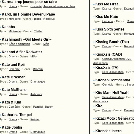
•
Karma, trop jeunes pour se taire
•
Kiss Me First
Type :
Drama
-
Genre :
Comédie
,
Jeunesse
Univers scolaire
Type :
Drama
-
Genre :
Dramat
•
Karol, un Homme Devenu Pape
•
Kiss Me Kate
Type :
Mini-série
-
Genre :
Biopic
,
Religieux
Type :
Comédie
-
Genre :
Comé
•
Kasaba
•
Kiss Sixth Sense
Type :
Mini-série
-
Genre :
Thriller
Type :
Drama
-
Genre :
Romant
•
Kashimashi ~Girl Meets Girl~
•
Kissing Booth (The)
Type :
Série d'animation
-
Genre :
Mélo
Type :
Drama
-
Genre :
Romant
•
Kat and Alfie: Redwater
•
KissXsis (OAD)
Type :
Drama
-
Genre :
Mélo
Type :
Original Animation DVD
d'un manga
•
Kate and Koji
•
KissXsis (TV)
Type :
Comédie
-
Genre :
Britcom
Type :
Série d'animation
-
Genre
•
Kate Brasher
•
Kitchen Confidential
Type :
Drama
-
Genre :
Dramatique
Type :
Comédie
-
Genre :
Sitc
•
Kate McShane
•
Kite Man: Hell Yeah!
Type :
Drama
-
Genre :
Judiciaire
Type :
Série d'animation
-
Genre
d'un comics
•
Kath & Kim
•
Kitz
Type :
Comédie
-
Genre :
Familial
,
Sitcom
Type :
Drama
-
Genre :
Dramat
•
Katharina Tempel
•
Kizazi Moto : Générati
Type :
Drama
-
Genre :
Policier
Type :
Série d'animation
-
Genre
•
Katie Joplin
•
Kkondae Intern
Type :
Drama
-
Genre :
Dramatique