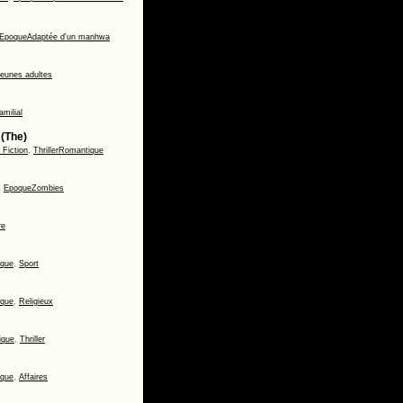
Epoque
Adaptée d'un manhwa
eunes adultes
amilial
 (The)
 Fiction
,
Thriller
Romantique
,
Epoque
Zombies
re
ique
,
Sport
ique
,
Religieux
ique
,
Thriller
ique
,
Affaires