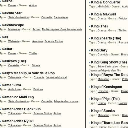
•
Kairos
•
King & Conqueror
Type :
Drama
-
Genre :
Action
Type :
Mini-série
-
Genre :
Acti
•
Kaleido Star
•
King & Maxwell
Type :
Série d'animation
-
Genre :
Comédie
,
Fantastique
Type :
Drama
-
Genre :
Policier
•
Kaleidoscope
•
King (The)
Type :
Mini-série
-
Genre :
Action
,
Thriller
Inspirée d'une histoire vraie
Type :
Drama
-
Genre :
Thriller
•
Kali
•
King 2hearts (The)
Type :
Websérie
-
Genre :
Aventure
,
Science Fiction
Type :
Drama
-
Genre :
Romant
•
Kalifat
•
King Gary
Type :
Drama
-
Genre :
Thriller
Type :
Comédie
-
Genre :
Britc
•
Kallikaks (The)
•
King Kong Show (The)
Type :
Comédie
-
Genre :
Sitcom
Type :
Série d'animation
-
Genre
Jeunesse
Adaptée d'un film
•
Kally's Mashup, la Voix de la Pop
•
King of Boys: The Retu
Type :
Telenovela
-
Genre :
Comédie
,
Jeunesse
Musical
Type :
Mini-série
-
Genre :
Polit
•
Kama Sutra
•
King of Kensington
Type :
Anthologie
-
Genre :
Erotique
Type :
Comédie
-
Genre :
Comé
•
Kamen no Maid Guy
•
King of Pigs (The)
Type :
Série d'animation
-
Genre :
Comédie
,
Adaptée d'un manga
Type :
Drama
-
Genre :
Policier
•
Kamen Rider Black Sun
•
King of Stonks
Type :
Tokusatsu
-
Genre :
Science Fiction
,
Action
Type :
Mini-série
-
Genre :
Com
•
Kamen Rider Ryuki
•
King of Tears, Lee Ba
Type :
Tokusatsu
-
Genre :
Science Fiction
,
Action
Type :
Drama
-
Genre :
Histori