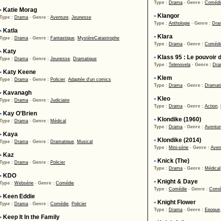
Type :
Drama
-
Genre :
Comédi
•
Katie Morag
•
Klangor
Type :
Drama
-
Genre :
Aventure
,
Jeunesse
Type :
Anthologie
-
Genre :
Dra
•
Katla
•
Klara
Type :
Drama
-
Genre :
Fantastique
,
Mystère
Catastrophe
Type :
Drama
-
Genre :
Comédi
•
Katy
•
Klass 95 : Le pouvoir 
Type :
Drama
-
Genre :
Jeunesse
,
Dramatique
Type :
Telenovela
-
Genre :
Dra
•
Katy Keene
•
Klem
Type :
Drama
-
Genre :
Policier
,
Adaptée d'un comics
Type :
Drama
-
Genre :
Dramat
•
Kavanagh
•
Kleo
Type :
Drama
-
Genre :
Judiciaire
Type :
Drama
-
Genre :
Action
,
•
Kay O'Brien
•
Klondike (1960)
Type :
Drama
-
Genre :
Médical
Type :
Drama
-
Genre :
Aventur
•
Kaya
•
Klondike (2014)
Type :
Drama
-
Genre :
Dramatique
,
Musical
Type :
Mini-série
-
Genre :
Aven
•
Kaz
•
Knick (The)
Type :
Drama
-
Genre :
Policier
Type :
Drama
-
Genre :
Médical
•
KDO
•
Knight & Daye
Type :
Websérie
-
Genre :
Comédie
Type :
Comédie
-
Genre :
Comé
•
Keen Eddie
•
Knight Flower
Type :
Drama
-
Genre :
Comédie
,
Policier
Type :
Drama
-
Genre :
Epoque
•
Keep It In the Family