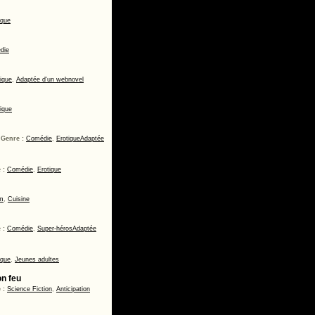
ique
die
ique
,
Adaptée d'un webnovel
ique
-
Genre :
Comédie
,
Erotique
Adaptée
 :
Comédie
,
Erotique
om
,
Cuisine
 :
Comédie
,
Super-héros
Adaptée
ique
,
Jeunes adultes
on feu
 :
Science Fiction
,
Anticipation