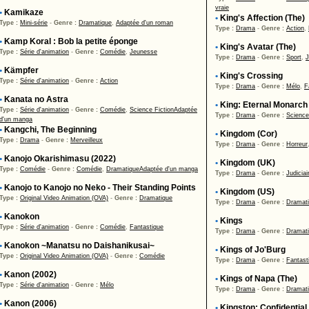
vraie
•
Kamikaze
•
King's Affection (The)
Type :
Mini-série
-
Genre :
Dramatique
,
Adaptée d'un roman
Type :
Drama
-
Genre :
Action
,
•
Kamp Koral : Bob la petite éponge
•
King's Avatar (The)
Type :
Série d'animation
-
Genre :
Comédie
,
Jeunesse
Type :
Drama
-
Genre :
Sport
,
J
•
Kämpfer
•
King's Crossing
Type :
Série d'animation
-
Genre :
Action
Type :
Drama
-
Genre :
Mélo
,
F
•
Kanata no Astra
•
King: Eternal Monarch
Type :
Série d'animation
-
Genre :
Comédie
,
Science Fiction
Adaptée
Type :
Drama
-
Genre :
Science
d'un manga
•
Kangchi, The Beginning
•
Kingdom (Cor)
Type :
Drama
-
Genre :
Merveilleux
Type :
Drama
-
Genre :
Horreur
•
Kanojo Okarishimasu (2022)
•
Kingdom (UK)
Type :
Comédie
-
Genre :
Comédie
,
Dramatique
Adaptée d'un manga
Type :
Drama
-
Genre :
Judiciai
•
Kanojo to Kanojo no Neko - Their Standing Points
•
Kingdom (US)
Type :
Original Video Animation (OVA)
-
Genre :
Dramatique
Type :
Drama
-
Genre :
Dramat
•
Kanokon
•
Kings
Type :
Série d'animation
-
Genre :
Comédie
,
Fantastique
Type :
Drama
-
Genre :
Dramat
•
Kanokon ~Manatsu no Daishanikusai~
•
Kings of Jo'Burg
Type :
Original Video Animation (OVA)
-
Genre :
Comédie
Type :
Drama
-
Genre :
Fantast
•
Kanon (2002)
•
Kings of Napa (The)
Type :
Série d'animation
-
Genre :
Mélo
Type :
Drama
-
Genre :
Dramat
•
Kanon (2006)
•
Kingston: Confidential