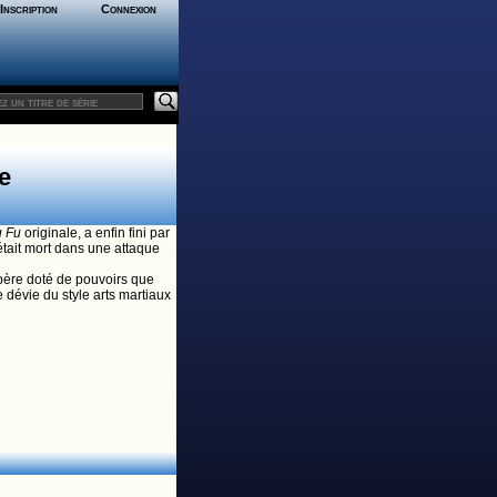
Inscription
Connexion
e
 Fu
originale, a enfin fini par
 était mort dans une attaque
n père doté de pouvoirs que
ie dévie du style arts martiaux