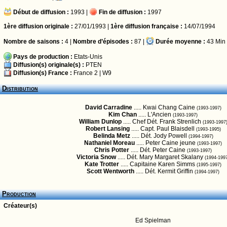
Début de diffusion :
1993 |
Fin de diffusion :
1997
1ère diffusion originale :
27/01/1993 |
1ère diffusion française :
14/07/1994
Nombre de saisons :
4 |
Nombre d’épisodes :
87 |
Durée moyenne :
43 Min
Pays de production :
Etats-Unis
Diffusion(s) originale(s) :
PTEN
Diffusion(s) France :
France 2
|
W9
Distribution
David Carradine
..... Kwai Chang Caine
(1993-1997)
Kim Chan
..... L'Ancien
(1993-1997)
William Dunlop
..... Chef Dét. Frank Strenlich
(1993-1997
Robert Lansing
..... Capt. Paul Blaisdell
(1993-1995)
Belinda Metz
..... Dét. Jody Powell
(1994-1997)
Nathaniel Moreau
..... Peter Caine jeune
(1993-1997)
Chris Potter
..... Dét. Peter Caine
(1993-1997)
Victoria Snow
..... Dét. Mary Margaret Skalany
(1994-199
Kate Trotter
..... Capitaine Karen Simms
(1995-1997)
Scott Wentworth
..... Dét. Kermit Griffin
(1994-1997)
Production
Créateur(s)
Ed Spielman