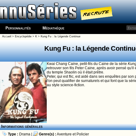
Personnalités
Médiathèque
Accueil
>
Encyclopédie
>
K
>
Kung Fu : la Légende Continue
Kung Fu : la Légende Continu
Kwai Chang Caine, petit-fils du Caine de la série
Kung
retrouver son fils Peter Caine, après avoir pensé qu'il
du temple Shaolin où il était prêtre.
Peter, qui est flic, est aidé dans ses enquêtes par so
l'on peut qualifier de surnaturels et qui font que la sér
au style science-fiction.
Informations générales
Type :
Drama
|
Genre(s) :
Aventure
et
Policier