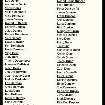
•
Léo
Denim
•
Robert Harris
Duncan
•
Alexandre
Denim
•
Chip
Duncan
•
Sonia
Denis
•
Peter
Duncan (II)
•
Wilton
Denmark
•
Jamie
Duneier
•
Alice
Dennard
•
Frank
Dungan
•
Jamie
Dennig
•
Azie
Dungey
•
Robert C.
Dennis
•
Lena
Dunham
•
Shelley
Dennis
•
Rick
Dunkle
•
Jules
Dennis
•
Margaret
Dunlap
•
Bonnie
Dennison
•
Cirocco
Dunlap
•
Sam
Denoff
•
Nora
Dunn
•
Dawn
DeNoon
•
Harry
Dunn
•
Pen
Densham
•
Jim
Dunn
•
Nevin
Densham
•
Christopher
Dunn
•
Skye
Dent
•
Colton
Dunn
•
Judy
Dent
•
Sarah
Dunn
•
Thierry
Depambour
•
Jimmy
Dunn
•
Margaret
DePriest
•
Stephen
Dunn
•
Alden
Derck
•
Zach
Dunn
•
Jon
Deregowski
•
Henry
Dunn (II)
•
Jean-Claude
Deret
•
Peter
Dunne
•
Melody
Derloshon
•
Kristen
Dunphy
•
Lou
Derman
•
Evan
Dunsky
•
Alexa
Derman
•
Tom
Dunsmuir
•
Laura
Dern
•
Benjamin
Dupas
•
Bob
DeRosa
•
Jay
Duplass
•
Richard
DeRoy
•
Mark
Duplass
•
Chris
Derrick
•
Billy Bob
Dupree