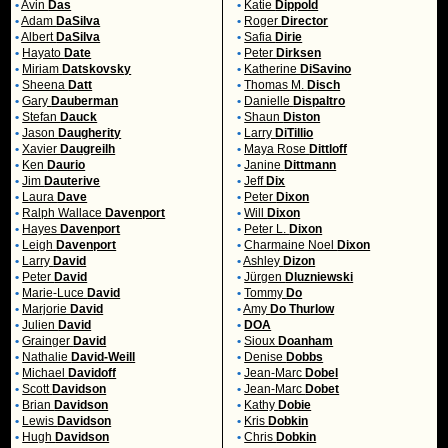
•
Avin
Das
•
Katie
Dippold
•
Adam
DaSilva
•
Roger
Director
•
Albert
DaSilva
•
Safia
Dirie
•
Hayato
Date
•
Peter
Dirksen
•
Miriam
Datskovsky
•
Katherine
DiSavino
•
Sheena
Datt
•
Thomas M.
Disch
•
Gary
Dauberman
•
Danielle
Dispaltro
•
Stefan
Dauck
•
Shaun
Diston
•
Jason
Daugherity
•
Larry
DiTillio
•
Xavier
Daugreilh
•
Maya Rose
Dittloff
•
Ken
Daurio
•
Janine
Dittmann
•
Jim
Dauterive
•
Jeff
Dix
•
Laura
Dave
•
Peter
Dixon
•
Ralph Wallace
Davenport
•
Will
Dixon
•
Hayes
Davenport
•
Peter L.
Dixon
•
Leigh
Davenport
•
Charmaine Noel
Dixon
•
Larry
David
•
Ashley
Dizon
•
Peter
David
•
Jürgen
Dluzniewski
•
Marie-Luce
David
•
Tommy
Do
•
Marjorie
David
•
Amy
Do Thurlow
•
Julien
David
•
DOA
•
Grainger
David
•
Sioux
Doanham
•
Nathalie
David-Weill
•
Denise
Dobbs
•
Michael
Davidoff
•
Jean-Marc
Dobel
•
Scott
Davidson
•
Jean-Marc
Dobet
•
Brian
Davidson
•
Kathy
Dobie
•
Lewis
Davidson
•
Kris
Dobkin
•
Hugh
Davidson
•
Chris
Dobkin