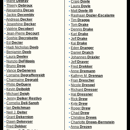
•
Marie
Debray
•
Craig
Doyle
•
Thierry
Debroux
•
Laura
Doyle
•
Alexandra
Decas
•
Matt
Doyle (II)
•
Jackie
Decembly
•
Rashaan
Dozier-Escalante
•
Andreas
Decker
•
Tim
Dragga
•
Josephine
Decker
•
Tom
Drake
•
Valérie
Decobert
•
Dennis
Drake
•
Jean-Pierre
Decourt
•
Kari
Drake
•
Sophie
Decroisette
•
Jeff
Drake
•
Ed
Decter
•
Kai
Drake
•
Hadi Nicholas
Deeb
•
Eden
Dranger
•
Benjamin
Deeb
•
Daniel
Dratch
•
Laura
Deeley
•
Johannes
Dräxler
•
Nunzio
DeFilippis
•
Jeff
Drayer
•
Bruno
Dega
•
Fred
Drekker
•
Vance
DeGeneres
•
Anne
Dremann
•
Lorraine
Degraffenreidt
•
Kathryn M.
Drennan
•
Charmaine
Degraté
•
Fran
Drescher
•
Philip
DeGuere
•
Nicole
Drespel
•
Kevin
Deiboldt
•
Richard
Dresser
•
Michael
Deigh
•
Hal
Dressner
•
Jenny
Deiker Restivo
•
Rick
Drew
•
Cornelia
Deil-Sanoh
•
Kyle
Drew
•
Ian
Deitchman
•
Roger
Drew
•
Neil J.
Deiter
•
Chad
Drew
•
Grant
Dekernion
•
Christine
Drews
•
Dawn
Dekeyser
•
Charlotte
Drews-Bernstein
•
Fred
Dekker
•
Anna
Drezen