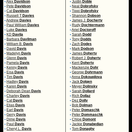
•
Alex
Davidson
•
Justin
Doble
•
Pete
Davidson
•
Neal
Dobrofsky
•
Cat
Davidson
•
Tippi
Dobrofsky
•
Russell T
Davies
•
Shannon
Dobson
•
Andrew
Davies
•
James J.
Docherty
•
Paul William
Davies
•
Rudy
Dochtermann
•
Luke
Davies
•
Ariel
Doctoroff
•
KD
Davila
•
Sarah
Dodd
•
Barbara
Davilman
•
Tony
Dodds
•
William B.
Davis
•
Zach
Dodes
•
David
Davis
•
Mark
Dodson
•
Madelyn
Davis
•
James
Doherty
•
Glenn
Davis
•
Robert J.
Doherty
•
Pamela
Davis
•
Kerri
Doherty
•
Kenny
Davis
•
Mackenzie
Dohr
•
Eisa
Davis
•
George
Dohrmann
•
Tim
Davis
•
Anna
Dokoupilova
•
Hadley
Davis
•
Jack
Dolgen
•
Karen
Davis
•
Meyer
Dolinsky
•
Deborah Dean
Davis
•
Sarah
Dollard
•
Charley
Davis
•
Rich
Dollaz
•
Cat
Davis
•
Dez
Dolly
•
Elias
Davis
•
Bob
Dolman
•
Earl
Davis
•
Peter
Domaschk
•
Gerry
Davis
•
Peter
Dommaschk
•
Dime
Davis
•
Chloe
Domont
•
Paul
Davis
•
Jackie
Donabedian
•
Cheryl L.
Davis
•
Tom
Donaghy