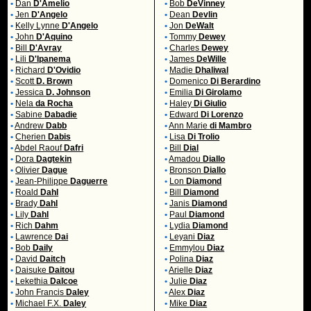
•
Dan
D'Amelio
•
Bob
DeVinney
•
Jen
D'Angelo
•
Dean
Devlin
•
Kelly Lynne
D'Angelo
•
Jon
DeWalt
•
John
D'Aquino
•
Tommy
Dewey
•
Bill
D'Avray
•
Charles
Dewey
•
Lili
D'Ipanema
•
James
DeWille
•
Richard
D'Ovidio
•
Madie
Dhaliwal
•
Scott
D. Brown
•
Domenico
Di Berardino
•
Jessica
D. Johnson
•
Emilia
Di Girolamo
•
Nela
da Rocha
•
Haley
Di Giulio
•
Sabine
Dabadie
•
Edward
Di Lorenzo
•
Andrew
Dabb
•
Ann Marie
di Mambro
•
Cherien
Dabis
•
Lisa
Di Trolio
•
Abdel Raouf
Dafri
•
Bill
Dial
•
Dora
Dagtekin
•
Amadou
Diallo
•
Olivier
Dague
•
Bronson
Diallo
•
Jean-Philippe
Daguerre
•
Lon
Diamond
•
Roald
Dahl
•
Bill
Diamond
•
Brady
Dahl
•
Janis
Diamond
•
Lily
Dahl
•
Paul
Diamond
•
Rich
Dahm
•
Lydia
Diamond
•
Lawrence
Dai
•
Leyani
Diaz
•
Bob
Daily
•
Emmylou
Diaz
•
David
Daitch
•
Polina
Diaz
•
Daisuke
Daitou
•
Arielle
Diaz
•
Lekethia
Dalcoe
•
Julie
Diaz
•
John Francis
Daley
•
Alex
Diaz
•
Michael F.X.
Daley
•
Mike
Diaz