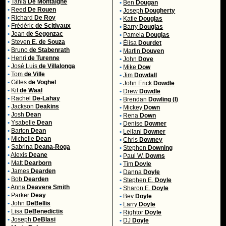
•
Tania
De Montaigne
•
Ben
Dougan
•
Reed
De Rouen
•
Joseph
Dougherty
•
Richard
De Roy
•
Katie
Douglas
•
Frédéric
de Scitivaux
•
Barry
Douglas
•
Jean
de Segonzac
•
Pamela
Douglas
•
Steven E.
de Souza
•
Élisa
Dourdet
•
Bruno
de Stabenrath
•
Martin
Douven
•
Henri
de Turenne
•
John
Dove
•
José Luis
de Villalonga
•
Mike
Dow
•
Tom
de Ville
•
Jim
Dowdall
•
Gilles
de Voghel
•
John Erick
Dowdle
•
Kit
de Waal
•
Drew
Dowdle
•
Rachel
De-Lahay
•
Brendan
Dowling (I)
•
Jackson
Deakins
•
Mickey
Down
•
Josh
Dean
•
Rena
Down
•
Ysabelle
Dean
•
Denise
Downer
•
Barton
Dean
•
Leilani
Downer
•
Michelle
Dean
•
Chris
Downey
•
Sabrina
Deana-Roga
•
Stephen
Downing
•
Alexis
Deane
•
Paul W.
Downs
•
Matt
Dearborn
•
Tim
Doyle
•
James
Dearden
•
Danna
Doyle
•
Bob
Dearden
•
Stephen E.
Doyle
•
Anna
Deavere Smith
•
Sharon E.
Doyle
•
Parker
Deay
•
Bev
Doyle
•
John
DeBellis
•
Larry
Doyle
•
Lisa
DeBenedictis
•
Rightor
Doyle
•
Joseph
DeBlasi
•
DJ
Doyle