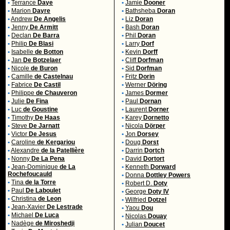
•
Terrance
Daye
•
Jamie
Dooner
•
Marion
Dayre
•
Bathsheba
Doran
•
Andrew
De Angelis
•
Liz
Doran
•
Jenny
De Armitt
•
Bash
Doran
•
Declan
De Barra
•
Phil
Doran
•
Philip
De Blasi
•
Larry
Dorf
•
Isabelle
de Botton
•
Kevin
Dorff
•
Jan
De Botzelaer
•
Cliff
Dorfman
•
Nicole
de Buron
•
Sid
Dorfman
•
Camille
de Castelnau
•
Fritz
Dorin
•
Fabrice
De Castil
•
Werner
Döring
•
Philippe
de Chauveron
•
James
Dormer
•
Julie
De Fina
•
Paul
Dornan
•
Luc
de Goustine
•
Laurent
Dorner
•
Timothy
De Haas
•
Karey
Dornetto
•
Steve
De Jarnatt
•
Nicola
Dörper
•
Victor
De Jesus
•
Jon
Dorsey
•
Caroline
de Kergariou
•
Doug
Dorst
•
Alexandre
de la Patellière
•
Darrin
Dortch
•
Nonny
De La Pena
•
David
Dortort
•
Jean-Dominique
de La
•
Kenneth
Dorward
Rochefoucauld
•
Donna
Dottley Powers
•
Tina
de la Torre
•
Robert D.
Doty
•
Paul
De Laboulet
•
George
Doty IV
•
Christina
de Leon
•
Wilfried
Dotzel
•
Jean-Xavier
De Lestrade
•
Yaou
Dou
•
Michael
De Luca
•
Nicolas
Douay
•
Nadège
de Miroshedji
•
Julian
Doucet