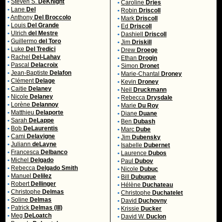
•
Steven S.
DeKnight
•
Caroline
Dries
•
Lane
Del
•
Robin
Driscoll
•
Anthony
Del Broccolo
•
Mark
Driscoll
•
Louis
Del Grande
•
Ed
Driscoll
•
Ulrich
del Mestre
•
Dashiell
Driscoll
•
Guillermo
del Toro
•
Jim
Driskill
•
Luke
Del Tredici
•
Drew
Droege
•
Rachel
Del-Lahay
•
Ethan
Drogin
•
Pascal
Delacroix
•
Simon
Dronet
•
Jean-Baptiste
Delafon
•
Marie-Chantal
Droney
•
Clément
Delage
•
Kevin
Droney
•
Caitie
Delaney
•
Neil
Druckmann
•
Nicole
Delaney
•
Rebecca
Drysdale
•
Lorène
Delannoy
•
Marie
Du Roy
•
Matthieu
Delaporte
•
Diane
Duane
•
Sarah
DeLappe
•
Ben
Dubash
•
Bob
DeLaurentis
•
Marc
Dube
•
Cami
Delavigne
•
Jim
Dubensky
•
Juliann
deLayne
•
Isabelle
Dubernet
•
Francesca
Delbanco
•
Laurence
Dubos
•
Michel
Delgado
•
Paul
Dubov
•
Rebecca
Delgado Smith
•
Nicole
Dubuc
•
Manuel
Delilez
•
Bill
Dubuque
•
Robert
Dellinger
•
Hélène
Duchateau
•
Christophe
Delmas
•
Christophe
Duchatelet
•
Soline
Delmas
•
David
Duchovny
•
Patrick
Delmas (III)
•
Krissie
Ducker
•
Meg
DeLoatch
•
David W.
Duclon