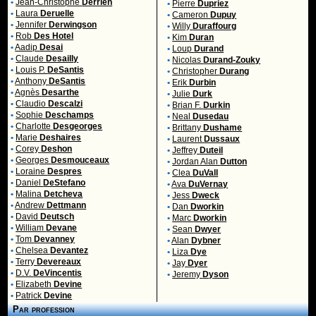
•
Jean-Christophe
Derrien
•
Pierre
Dupriez
•
Laura
Deruelle
•
Cameron
Dupuy
•
Jennifer
Derwingson
•
Willy
Duraffourg
•
Rob
Des Hotel
•
Kim
Duran
•
Aadip
Desai
•
Loup
Durand
•
Claude
Desailly
•
Nicolas
Durand-Zouky
•
Louis P.
DeSantis
•
Christopher
Durang
•
Anthony
DeSantis
•
Erik
Durbin
•
Agnès
Desarthe
•
Julie
Durk
•
Claudio
Descalzi
•
Brian F.
Durkin
•
Sophie
Deschamps
•
Neal
Dusedau
•
Charlotte
Desgeorges
•
Brittany
Dushame
•
Marie
Deshaires
•
Laurent
Dussaux
•
Corey
Deshon
•
Jeffrey
Duteil
•
Georges
Desmouceaux
•
Jordan Alan
Dutton
•
Loraine
Despres
•
Clea
DuVall
•
Daniel
DeStefano
•
Ava
DuVernay
•
Malina
Detcheva
•
Jess
Dweck
•
Andrew
Dettmann
•
Dan
Dworkin
•
David
Deutsch
•
Marc
Dworkin
•
William
Devane
•
Sean
Dwyer
•
Tom
Devanney
•
Alan
Dybner
•
Chelsea
Devantez
•
Liza
Dye
•
Terry
Devereaux
•
Jay
Dyer
•
D.V.
DeVincentis
•
Jeremy
Dyson
•
Elizabeth
Devine
•
Patrick
Devine
Par profession