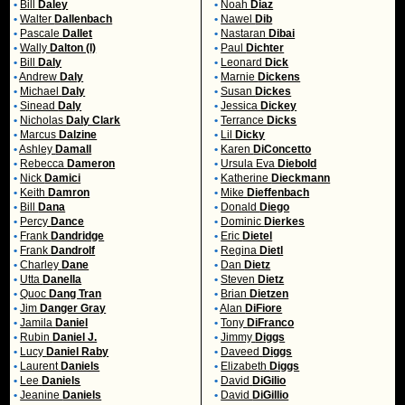
•
Bill
Daley
•
Noah
Diaz
•
Walter
Dallenbach
•
Nawel
Dib
•
Pascale
Dallet
•
Nastaran
Dibai
•
Wally
Dalton (I)
•
Paul
Dichter
•
Bill
Daly
•
Leonard
Dick
•
Andrew
Daly
•
Marnie
Dickens
•
Michael
Daly
•
Susan
Dickes
•
Sinead
Daly
•
Jessica
Dickey
•
Nicholas
Daly Clark
•
Terrance
Dicks
•
Marcus
Dalzine
•
Lil
Dicky
•
Ashley
Damall
•
Karen
DiConcetto
•
Rebecca
Dameron
•
Ursula Eva
Diebold
•
Nick
Damici
•
Katherine
Dieckmann
•
Keith
Damron
•
Mike
Dieffenbach
•
Bill
Dana
•
Donald
Diego
•
Percy
Dance
•
Dominic
Dierkes
•
Frank
Dandridge
•
Eric
Dietel
•
Frank
Dandrolf
•
Regina
Dietl
•
Charley
Dane
•
Dan
Dietz
•
Utta
Danella
•
Steven
Dietz
•
Quoc
Dang Tran
•
Brian
Dietzen
•
Jim
Danger Gray
•
Alan
DiFiore
•
Jamila
Daniel
•
Tony
DiFranco
•
Rubin
Daniel J.
•
Jimmy
Diggs
•
Lucy
Daniel Raby
•
Daveed
Diggs
•
Laurent
Daniels
•
Elizabeth
Diggs
•
Lee
Daniels
•
David
DiGilio
•
Jeanine
Daniels
•
David
DiGillio