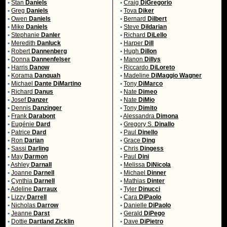
•
Stan
Daniels
•
Craig
DiGregorio
•
Greg
Daniels
•
Tova
Diker
•
Owen
Daniels
•
Bernard
Dilbert
•
Mike
Daniels
•
Steve
Dildarian
•
Stephanie
Danler
•
Richard
DiLello
•
Meredith
Danluck
•
Harper
Dill
•
Robert
Dannenberg
•
Hugh
Dillon
•
Donna
Dannenfelser
•
Manon
Dillys
•
Harris
Danow
•
Riccardo
DiLoreto
•
Korama
Danquah
•
Madeline
DiMaggio Wagner
•
Michael
Dante DiMartino
•
Tony
DiMarco
•
Richard
Danus
•
Nate
Dimeo
•
Josef
Danzer
•
Nate
DiMio
•
Dennis
Danzinger
•
Tony
Dimito
•
Frank
Darabont
•
Alessandra
Dimona
•
Eugénie
Dard
•
Gregory S.
Dinallo
•
Patrice
Dard
•
Paul
Dinello
•
Ron
Darian
•
Grace
Ding
•
Sassi
Darling
•
Chris
Dingess
•
May
Darmon
•
Paul
Dini
•
Ashley
Darnall
•
Melissa
DiNicola
•
Joanne
Darnell
•
Michael
Dinner
•
Cynthia
Darnell
•
Mathias
Dinter
•
Adeline
Darraux
•
Tyler
Dinucci
•
Lizzy
Darrell
•
Cara
DiPaolo
•
Nicholas
Darrow
•
Danielle
DiPaolo
•
Jeanne
Darst
•
Gerald
DiPego
•
Dottie
Dartland Zicklin
•
Dave
DiPietro