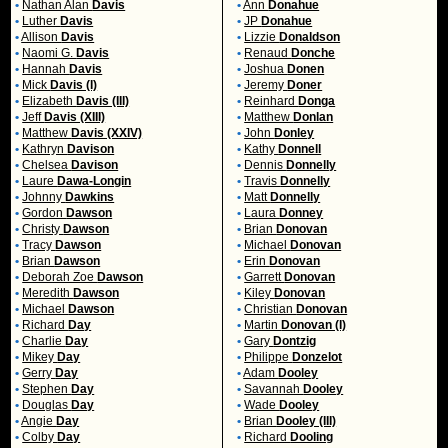
•
Nathan Alan
Davis
•
Ann
Donahue
•
Luther
Davis
•
JP
Donahue
•
Allison
Davis
•
Lizzie
Donaldson
•
Naomi G.
Davis
•
Renaud
Donche
•
Hannah
Davis
•
Joshua
Donen
•
Mick
Davis (I)
•
Jeremy
Doner
•
Elizabeth
Davis (III)
•
Reinhard
Donga
•
Jeff
Davis (XIII)
•
Matthew
Donlan
•
Matthew
Davis (XXIV)
•
John
Donley
•
Kathryn
Davison
•
Kathy
Donnell
•
Chelsea
Davison
•
Dennis
Donnelly
•
Laure
Dawa-Longin
•
Travis
Donnelly
•
Johnny
Dawkins
•
Matt
Donnelly
•
Gordon
Dawson
•
Laura
Donney
•
Christy
Dawson
•
Brian
Donovan
•
Tracy
Dawson
•
Michael
Donovan
•
Brian
Dawson
•
Erin
Donovan
•
Deborah Zoe
Dawson
•
Garrett
Donovan
•
Meredith
Dawson
•
Kiley
Donovan
•
Michael
Dawson
•
Christian
Donovan
•
Richard
Day
•
Martin
Donovan (I)
•
Charlie
Day
•
Gary
Dontzig
•
Mikey
Day
•
Philippe
Donzelot
•
Gerry
Day
•
Adam
Dooley
•
Stephen
Day
•
Savannah
Dooley
•
Douglas
Day
•
Wade
Dooley
•
Angie
Day
•
Brian
Dooley (III)
•
Colby
Day
•
Richard
Dooling