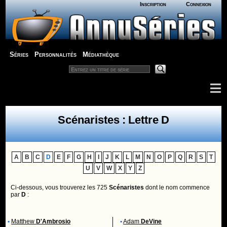
Inscription
Connexion
Séries
Personnalités
Médiathèque
Scénaristes : Lettre D
A
B
C
D
E
F
G
H
I
J
K
L
M
N
O
P
Q
R
S
T
U
V
W
X
Y
Z
Ci-dessous, vous trouverez les 725
Scénaristes
dont le nom commence
par
D
:
•
Matthew
D'Ambrosio
•
Adam
DeVine