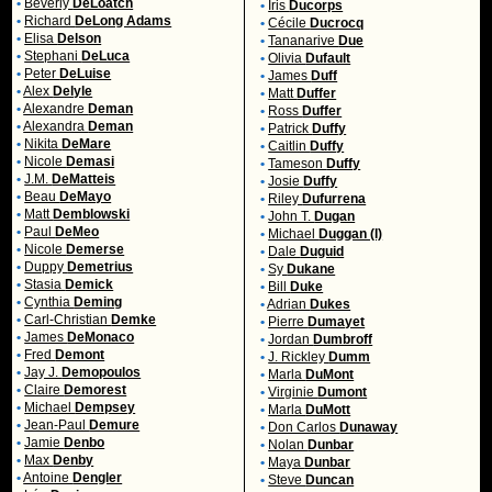
•
Beverly
DeLoatch
•
Iris
Ducorps
•
Richard
DeLong Adams
•
Cécile
Ducrocq
•
Elisa
Delson
•
Tananarive
Due
•
Stephani
DeLuca
•
Olivia
Dufault
•
Peter
DeLuise
•
James
Duff
•
Alex
Delyle
•
Matt
Duffer
•
Alexandre
Deman
•
Ross
Duffer
•
Alexandra
Deman
•
Patrick
Duffy
•
Nikita
DeMare
•
Caitlin
Duffy
•
Nicole
Demasi
•
Tameson
Duffy
•
J.M.
DeMatteis
•
Josie
Duffy
•
Beau
DeMayo
•
Riley
Dufurrena
•
Matt
Demblowski
•
John T.
Dugan
•
Paul
DeMeo
•
Michael
Duggan (I)
•
Nicole
Demerse
•
Dale
Duguid
•
Duppy
Demetrius
•
Sy
Dukane
•
Stasia
Demick
•
Bill
Duke
•
Cynthia
Deming
•
Adrian
Dukes
•
Carl-Christian
Demke
•
Pierre
Dumayet
•
James
DeMonaco
•
Jordan
Dumbroff
•
Fred
Demont
•
J. Rickley
Dumm
•
Jay J.
Demopoulos
•
Marla
DuMont
•
Claire
Demorest
•
Virginie
Dumont
•
Michael
Dempsey
•
Marla
DuMott
•
Jean-Paul
Demure
•
Don Carlos
Dunaway
•
Jamie
Denbo
•
Nolan
Dunbar
•
Max
Denby
•
Maya
Dunbar
•
Antoine
Dengler
•
Steve
Duncan