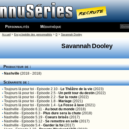
Personnalités
Médiathèque
Accueil
>
Encyclopédie des personnalités
>
D
>
Savannah Dooley
Savannah Dooley
Producteur de :
•
Nashville
(2018 - 2018)
Scénariste de :
•
Toujours là pour toi
- Episode 2.10 -
Le Théâtre de la vie
(2023)
•
Toujours là pour toi
- Episode 2.5 -
Un petit tour du destin
(2022)
•
Toujours là pour toi
- Episode 2.2 -
Sur la route
(2022)
•
Toujours là pour toi
- Episode 1.8 -
Mariage
(2021)
•
Toujours là pour toi
- Episode 1.4 -
La Fosse à lave
(2021)
•
Nashville
- Episode 6.11 -
Au bout du monde
(2018)
•
Nashville
- Episode 6.3 -
Plus dure sera la chute
(2018)
•
Nashville
- Episode 5.19 -
Coeurs brisés
(2017)
•
Nashville
- Episode 5.12 -
Se remettre en selle
(2017)
•
Nashville
- Episode 5.4 -
Garder la foi
(2017)