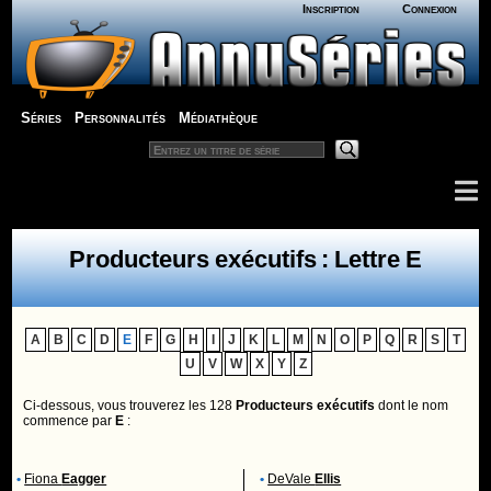
Inscription
Connexion
Séries
Personnalités
Médiathèque
Producteurs exécutifs : Lettre E
A
B
C
D
E
F
G
H
I
J
K
L
M
N
O
P
Q
R
S
T
U
V
W
X
Y
Z
Ci-dessous, vous trouverez les 128
Producteurs exécutifs
dont le nom
commence par
E
:
•
Fiona
Eagger
•
DeVale
Ellis