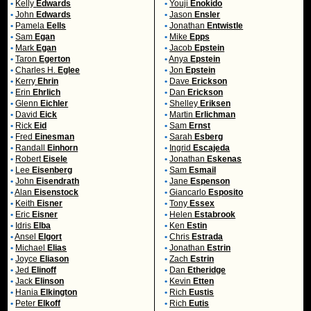
•
Kelly
Edwards
•
Youji
Enokido
•
John
Edwards
•
Jason
Ensler
•
Pamela
Eells
•
Jonathan
Entwistle
•
Sam
Egan
•
Mike
Epps
•
Mark
Egan
•
Jacob
Epstein
•
Taron
Egerton
•
Anya
Epstein
•
Charles H.
Eglee
•
Jon
Epstein
•
Kerry
Ehrin
•
Dave
Erickson
•
Erin
Ehrlich
•
Dan
Erickson
•
Glenn
Eichler
•
Shelley
Eriksen
•
David
Eick
•
Martin
Erlichman
•
Rick
Eid
•
Sam
Ernst
•
Fred
Einesman
•
Sarah
Esberg
•
Randall
Einhorn
•
Ingrid
Escajeda
•
Robert
Eisele
•
Jonathan
Eskenas
•
Lee
Eisenberg
•
Sam
Esmail
•
John
Eisendrath
•
Jane
Espenson
•
Alan
Eisenstock
•
Giancarlo
Esposito
•
Keith
Eisner
•
Tony
Essex
•
Eric
Eisner
•
Helen
Estabrook
•
Idris
Elba
•
Ken
Estin
•
Ansel
Elgort
•
Chris
Estrada
•
Michael
Elias
•
Jonathan
Estrin
•
Joyce
Eliason
•
Zach
Estrin
•
Jed
Elinoff
•
Dan
Etheridge
•
Jack
Elinson
•
Kevin
Etten
•
Hania
Elkington
•
Rich
Eustis
•
Peter
Elkoff
•
Rich
Eutis