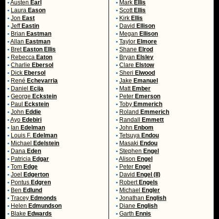
•
Austen
Earl
•
Mark
Ellis
•
Laura
Eason
•
Scott
Ellis
•
Jon
East
•
Kirk
Ellis
•
Jeff
Eastin
•
David
Ellison
•
Brian
Eastman
•
Megan
Ellison
•
Allan
Eastman
•
Taylor
Elmore
•
Bret
Easton Ellis
•
Shane
Elrod
•
Rebecca
Eaton
•
Bryan
Elsley
•
Charlie
Ebersol
•
Clare
Elstow
•
Dick
Ebersol
•
Sheri
Elwood
•
René
Echevarria
•
Jake
Emanuel
•
Daniel
Ecija
•
Matt
Ember
•
George
Eckstein
•
Peter
Emerson
•
Paul
Eckstein
•
Toby
Emmerich
•
John
Eddie
•
Roland
Emmerich
•
Ayo
Edebiri
•
Randall
Emmett
•
Ian
Edelman
•
John
Enbom
•
Louis F.
Edelman
•
Tetsuya
Endou
•
Michael
Edelstein
•
Masaki
Endou
•
Dana
Eden
•
Stephen
Engel
•
Patricia
Edgar
•
Alison
Engel
•
Tom
Edge
•
Peter
Engel
•
Joel
Edgerton
•
David
Engel (II)
•
Pontus
Edgren
•
Robert
Engels
•
Ben
Edlund
•
Michael
Engler
•
Tracey
Edmonds
•
Jonathan
English
•
Helen
Edmundson
•
Diane
English
•
Blake
Edwards
•
Garth
Ennis