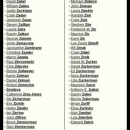
•
David
Zabel
•
Michael
Zinberg
•
William
Zabka
•
John
Zinman
•
Justin
Zackham
•
Laura
Zipskin
•
Craig
Zadan
•
Randall
Zisk
•
Jeremiah
Zagar
•
Craig
Zisk
•
Steven
Zaillian
•
Stephen
Zito
•
Laurie
Zaks
•
Frederick W.
Ziv
•
Randy
Zalken
•
Maurice
Ziv
•
George
Zaloom
•
Karni
Ziv
•
Jorge
Zamacona
•
Lee David
Zlotoff
•
Jacqueline
Zambrano
•
Wil
Zmak
•
Christine
Zander
•
Craig
Zobel
•
Marco
Zappia
•
Karim
Zreik
•
Paul
Zbyszewski
•
David W.
Zucker
•
Chip
Zdarsky
•
David
Zuckerman
•
Renée
Zellweger
•
Ed
Zuckerman
•
Aaron
Zelman
•
Nora
Zuckerman
•
Daniel
Zelman
•
Lilla
Zuckerman
•
Robert
Zemeckis
•
Maureen
Zuest
•
Zendaya
•
Anthony E.
Zuiker
•
Catherine
Zeta-Jones
•
Danny
Zuker
•
Stu
Zicherman
•
Bernie
Zukerman
•
Eric
Zicklin
•
Bryan
Zuriff
•
Helen
Ziegler
•
Elisa
Zuritsky
•
Ian
Ziering
•
Alan
Zweibel
•
John
Ziffren
•
Lisa
Zwerling
•
Bruce
Zimmerman
•
Edward
Zwick
•
Stan
Zimmerman