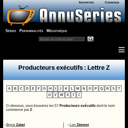
Inscription
Connexion
Séries
Personnalités
Médiathèque
Producteurs exécutifs : Lettre Z
A
B
C
D
E
F
G
H
I
J
K
L
M
N
O
P
Q
R
S
T
U
V
W
X
Y
Z
Ci-dessous, vous trouverez les 57
Producteurs exécutifs
dont le nom
commence par
Z
:
•
Bryce
Zabel
•
Lon
Zimmet