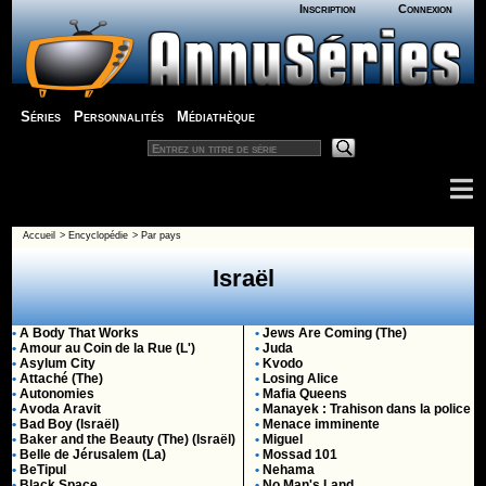
Inscription
Connexion
Séries
Personnalités
Médiathèque
Accueil
>
Encyclopédie
>
Par pays
Israël
•
A Body That Works
•
Jews Are Coming (The)
•
Amour au Coin de la Rue (L')
•
Juda
•
Asylum City
•
Kvodo
•
Attaché (The)
•
Losing Alice
•
Autonomies
•
Mafia Queens
•
Avoda Aravit
•
Manayek : Trahison dans la police
•
Bad Boy (Israël)
•
Menace imminente
•
Baker and the Beauty (The) (Israël)
•
Miguel
•
Belle de Jérusalem (La)
•
Mossad 101
•
BeTipul
•
Nehama
•
Black Space
•
No Man's Land