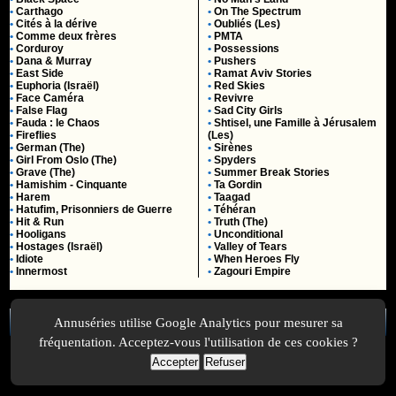
•
Carthago
•
On The Spectrum
•
Cités à la dérive
•
Oubliés (Les)
•
Comme deux frères
•
PMTA
•
Corduroy
•
Possessions
•
Dana & Murray
•
Pushers
•
East Side
•
Ramat Aviv Stories
•
Euphoria (Israël)
•
Red Skies
•
Face Caméra
•
Revivre
•
False Flag
•
Sad City Girls
•
Fauda : le Chaos
•
Shtisel, une Famille à Jérusalem
•
Fireflies
(Les)
•
German (The)
•
Sirènes
•
Girl From Oslo (The)
•
Spyders
•
Grave (The)
•
Summer Break Stories
•
Hamishim - Cinquante
•
Ta Gordin
•
Harem
•
Taagad
•
Hatufim, Prisonniers de Guerre
•
Téhéran
•
Hit & Run
•
Truth (The)
•
Hooligans
•
Unconditional
•
Hostages (Israël)
•
Valley of Tears
•
Idiote
•
When Heroes Fly
•
Innermost
•
Zagouri Empire
Annuséries utilise Google Analytics pour mesurer sa
A Propos
-
Plan
-
Contactez-nous
-
A-Suivre.org
-
Mentions légales
-
fréquentation. Acceptez-vous l'utilisation de ces cookies ?
Accepter
Refuser