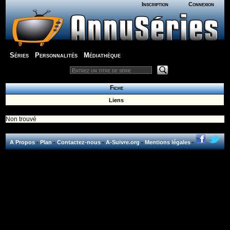
Inscription
Connexion
Séries
Personnalités
Médiathèque
Fiche
Liens
Non trouvé
A Propos
-
Plan
-
Contactez-nous
-
A-Suivre.org
-
Mentions légales
-