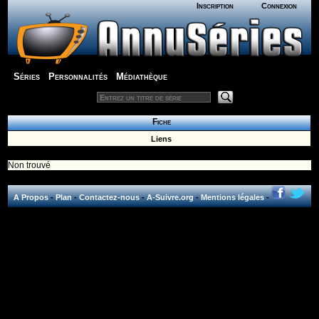
Inscription
Connexion
Séries
Personnalités
Médiathèque
Fiche
Liens
Non trouvé
A Propos
-
Plan
-
Contactez-nous
-
A-Suivre.org
-
Mentions légales
-