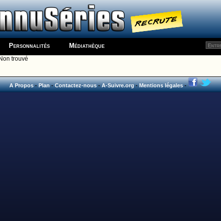
Personnalités
Médiathèque
Non trouvé
A Propos
-
Plan
-
Contactez-nous
-
A-Suivre.org
-
Mentions légales
-