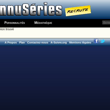
Personnalités
Médiathèque
Non trouvé
A Propos
-
Plan
-
Contactez-nous
-
A-Suivre.org
-
Mentions légales
-