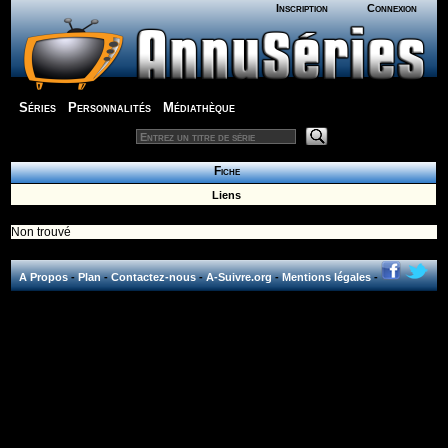
Inscription
Connexion
Séries
Personnalités
Médiathèque
Fiche
Liens
Non trouvé
A Propos
-
Plan
-
Contactez-nous
-
A-Suivre.org
-
Mentions légales
-