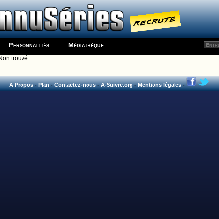
Personnalités
Médiathèque
Non trouvé
A Propos
-
Plan
-
Contactez-nous
-
A-Suivre.org
-
Mentions légales
-