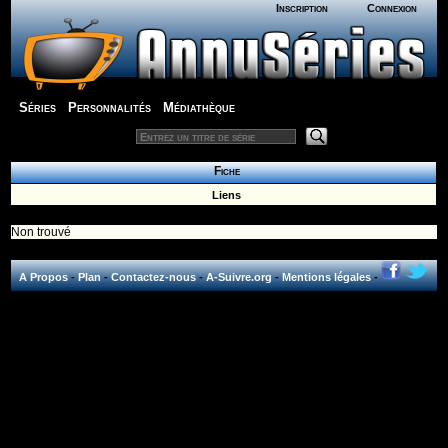
Inscription
Connexion
Séries
Personnalités
Médiathèque
Fiche
Liens
Non trouvé
A Propos
-
Plan
-
Contactez-nous
-
A-Suivre.org
-
Mentions légales
-