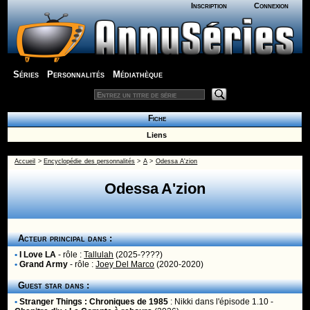
Inscription
Connexion
Séries
Personnalités
Médiathèque
Fiche
Liens
Accueil
>
Encyclopédie des personnalités
>
A
>
Odessa A'zion
Odessa A'zion
Acteur principal dans :
•
I Love LA
- rôle :
Tallulah
(2025-????)
•
Grand Army
- rôle :
Joey Del Marco
(2020-2020)
Guest star dans :
•
Stranger Things : Chroniques de 1985
:
Nikki
dans l'épisode 1.10 -