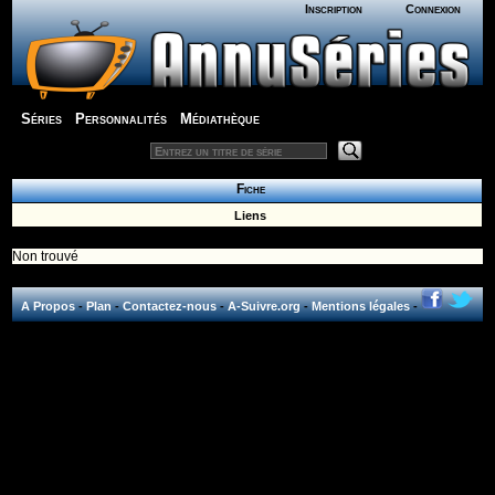
Inscription
Connexion
Séries
Personnalités
Médiathèque
Fiche
Liens
Non trouvé
A Propos
-
Plan
-
Contactez-nous
-
A-Suivre.org
-
Mentions légales
-