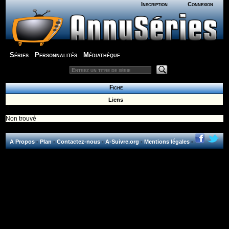
Inscription
Connexion
Séries
Personnalités
Médiathèque
Fiche
Liens
Non trouvé
A Propos
-
Plan
-
Contactez-nous
-
A-Suivre.org
-
Mentions légales
-