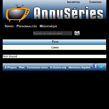
Inscription
Connexion
Séries
Personnalités
Médiathèque
Fiche
Liens
Non trouvé
A Propos
-
Plan
-
Contactez-nous
-
A-Suivre.org
-
Mentions légales
-