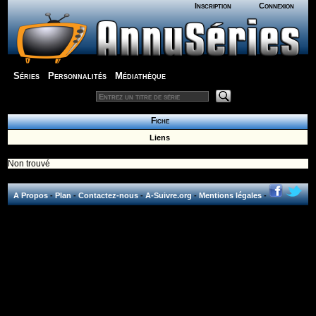
Inscription
Connexion
Séries
Personnalités
Médiathèque
Fiche
Liens
Non trouvé
A Propos
-
Plan
-
Contactez-nous
-
A-Suivre.org
-
Mentions légales
-