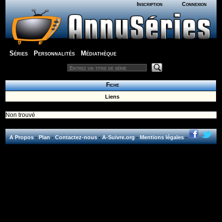
Inscription
Connexion
Séries
Personnalités
Médiathèque
Fiche
Liens
Non trouvé
A Propos
-
Plan
-
Contactez-nous
-
A-Suivre.org
-
Mentions légales
-