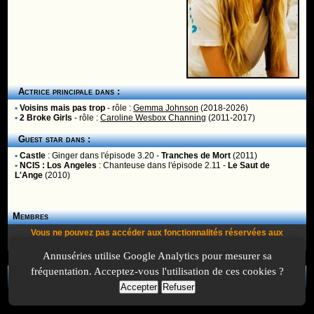
Actrice principale dans :
•
Voisins mais pas trop
- rôle :
Gemma Johnson
(2018-2026)
•
2 Broke Girls
- rôle :
Caroline Wesbox Channing
(2011-2017)
Guest star dans :
•
Castle
:
Ginger
dans l'épisode 3.20 -
Tranches de Mort
(2011)
•
NCIS : Los Angeles
:
Chanteuse
dans l'épisode 2.11 -
Le Saut de
L'Ange
(2010)
Membres
Vous ne pouvez pas accéder aux fonctionnalités réservées aux
membres car vous n'êtes pas
inscrit
ou
identifié
.
Annuséries utilise Google Analytics pour mesurer sa
fréquentation. Acceptez-vous l'utilisation de ces cookies ?
A Propos
-
Plan
-
Contactez-nous
-
A-Suivre.org
-
Mentions légales
-
Accepter
Refuser