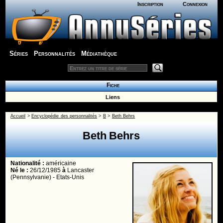
Inscription
Connexion
Séries
Personnalités
Médiathèque
Fiche
Liens
Accueil
>
Encyclopédie des personnalités
>
B
>
Beth Behrs
Beth Behrs
Nationalité :
américaine
Né le :
26/12/1985
à
Lancaster
(Pennsylvanie) - Etats-Unis