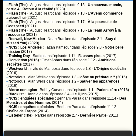
•
Flash (The)
:
August Heart
dans l'épisode 9.13 -
Un nouveau monde,
partie 4 : Retour à la réalité
(2023)
•
Flash (The)
:
August Heart
dans l'épisode 7.18 -
L'Avenir commence
aujourd'hui
(2021)
•
Flash (The)
:
August Heart
dans l'épisode 7.17 -
À la poursuite de
Godspeed
(2021)
•
Flash (The)
:
August Heart
dans l'épisode 7.16 -
La Team Arrow à la
rescousse
(2021)
•
Roswell, New Mexico
:
Noah Bracken
dans l'épisode 2.1 -
Stay (I
Missed You)
(2020)
•
NCIS : Los Angeles
:
Fazan Kamsour
dans l'épisode 9.8 -
Notre belle
mission
(2017)
•
Training Day
:
Sadiq
dans l'épisode 1.11 -
Fausses pistes
(2017)
•
Conviction (2016)
:
Omar Abbas
dans l'épisode 1.12 -
Ambitions
secrètes
(2017)
•
Westworld
:
Invité du Mariposa
dans l'épisode 1.8 -
L'Origine du déclin
(2016)
•
Notorious
:
Alan Wells
dans l'épisode 1.3 -
Icône ou prédateur ?
(2016)
•
Notorious
:
Alan Wells
dans l'épisode 1.2 -
Sauver les apparences
(2016)
•
Alerte contagion
:
Bobby Carver
dans l'épisode 1.1 -
Patient zéro
(2016)
•
Blacklist
:
Hannid
dans l'épisode 3.4 -
Le Djinn
(2015)
•
NCIS : enquêtes spéciales
:
Benham Parsa
dans l'épisode 11.14 -
Des
Monstres et des Hommes
(2014)
•
NCIS : enquêtes spéciales
:
Benham Parsa
dans l'épisode 11.12 -
Chaîne de Frappe
(2014)
•
Listener (The)
:
Parker
dans l'épisode 2.7 -
Dernière Partie
(2011)
Membres