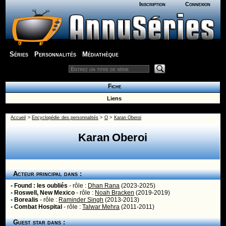
Inscription
Connexion
Séries
Personnalités
Médiathèque
Fiche
Liens
Accueil
>
Encyclopédie des personnalités
>
O
>
Karan Oberoi
Karan Oberoi
Acteur principal dans :
•
Found : les oubliés
- rôle :
Dhan Rana
(2023-2025)
•
Roswell, New Mexico
- rôle :
Noah Bracken
(2019-2019)
•
Borealis
- rôle :
Raminder Singh
(2013-2013)
•
Combat Hospital
- rôle :
Talwar Mehra
(2011-2011)
Guest star dans :