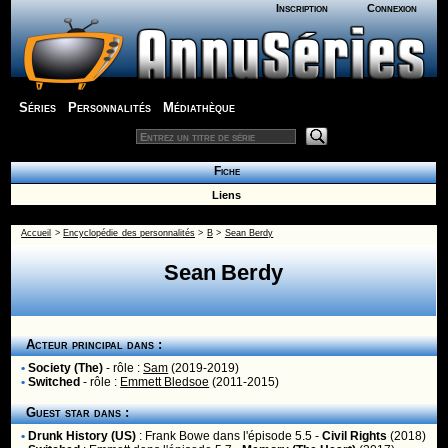
Inscription
Connexion
Séries
Personnalités
Médiathèque
Fiche
Liens
Accueil
>
Encyclopédie des personnalités
>
B
>
Sean Berdy
Sean Berdy
Acteur principal dans :
•
Society (The)
- rôle :
Sam
(2019-2019)
•
Switched
- rôle :
Emmett Bledsoe
(2011-2015)
Guest star dans :
•
Drunk History (US)
:
Frank Bowe
dans l'épisode 5.5 -
Civil Rights
(2018)