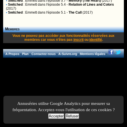
•
Switched
:
Emmett
dans l'épisode 5.7 -
Memory (The Heart)
(2017)
•
Switched
:
Emmett
dans l'épisode 5.4 -
Relation of Lines and Colors
(2017)
•
Switched
:
Emmett
dans l'épisode 5.1 -
The Call
(2017)
Membres
Vous ne pouvez pas accéder aux fonctionnalités réservées aux
membres car vous n'êtes pas
inscrit
ou
identifié
.
A Propos
-
Plan
-
Contactez-nous
-
A-Suivre.org
-
Mentions légales
-
Annuséries utilise Google Analytics pour mesurer sa
fréquentation. Acceptez-vous l'utilisation de ces cookies ?
Accepter
Refuser