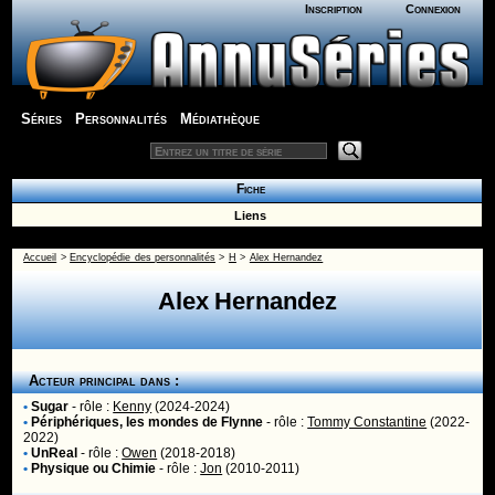
Inscription
Connexion
Séries
Personnalités
Médiathèque
Fiche
Liens
Accueil
>
Encyclopédie des personnalités
>
H
>
Alex Hernandez
Alex Hernandez
Acteur principal dans :
•
Sugar
- rôle :
Kenny
(2024-2024)
•
Périphériques, les mondes de Flynne
- rôle :
Tommy Constantine
(2022-
2022)
•
UnReal
- rôle :
Owen
(2018-2018)
•
Physique ou Chimie
- rôle :
Jon
(2010-2011)