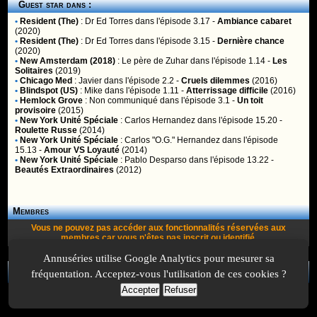
Guest star dans :
•
Resident (The)
:
Dr Ed Torres
dans l'épisode 3.17 -
Ambiance cabaret
(2020)
•
Resident (The)
:
Dr Ed Torres
dans l'épisode 3.15 -
Dernière chance
(2020)
•
New Amsterdam (2018)
:
Le père de Zuhar
dans l'épisode 1.14 -
Les
Solitaires
(2019)
•
Chicago Med
:
Javier
dans l'épisode 2.2 -
Cruels dilemmes
(2016)
•
Blindspot (US)
:
Mike
dans l'épisode 1.11 -
Atterrissage difficile
(2016)
•
Hemlock Grove
:
Non communiqué
dans l'épisode 3.1 -
Un toit
provisoire
(2015)
•
New York Unité Spéciale
:
Carlos Hernandez
dans l'épisode 15.20 -
Roulette Russe
(2014)
•
New York Unité Spéciale
:
Carlos "O.G." Hernandez
dans l'épisode
15.13 -
Amour VS Loyauté
(2014)
•
New York Unité Spéciale
:
Pablo Desparso
dans l'épisode 13.22 -
Beautés Extraordinaires
(2012)
Membres
Vous ne pouvez pas accéder aux fonctionnalités réservées aux
membres car vous n'êtes pas
inscrit
ou
identifié
.
Annuséries utilise Google Analytics pour mesurer sa
fréquentation. Acceptez-vous l'utilisation de ces cookies ?
A Propos
-
Plan
-
Contactez-nous
-
A-Suivre.org
-
Mentions légales
-
Accepter
Refuser