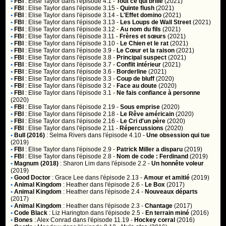
•
FBI
:
Elise Taylor
dans l'épisode 4.1 -
Tout ce qui brille
(2021)
•
FBI
:
Elise Taylor
dans l'épisode 3.15 -
Quinte flush
(2021)
•
FBI
:
Elise Taylor
dans l'épisode 3.14 -
L'Effet domino
(2021)
•
FBI
:
Elise Taylor
dans l'épisode 3.13 -
Les Loups de Wall Street
(2021)
•
FBI
:
Elise Taylor
dans l'épisode 3.12 -
Au nom du fils
(2021)
•
FBI
:
Elise Taylor
dans l'épisode 3.11 -
Frères et sœurs
(2021)
•
FBI
:
Elise Taylor
dans l'épisode 3.10 -
Le Chien et le rat
(2021)
•
FBI
:
Elise Taylor
dans l'épisode 3.9 -
Le Cœur et la raison
(2021)
•
FBI
:
Elise Taylor
dans l'épisode 3.8 -
Principal suspect
(2021)
•
FBI
:
Elise Taylor
dans l'épisode 3.7 -
Conflit intérieur
(2021)
•
FBI
:
Elise Taylor
dans l'épisode 3.6 -
Borderline
(2021)
•
FBI
:
Elise Taylor
dans l'épisode 3.3 -
Coup de bluff
(2020)
•
FBI
:
Elise Taylor
dans l'épisode 3.2 -
Face au doute
(2020)
•
FBI
:
Elise Taylor
dans l'épisode 3.1 -
Ne fais confiance à personne
(2020)
•
FBI
:
Elise Taylor
dans l'épisode 2.19 -
Sous emprise
(2020)
•
FBI
:
Elise Taylor
dans l'épisode 2.18 -
Le Rêve américain
(2020)
•
FBI
:
Elise Taylor
dans l'épisode 2.16 -
Le Cri d'un père
(2020)
•
FBI
:
Elise Taylor
dans l'épisode 2.11 -
Répercussions
(2020)
•
Bull (2016)
:
Selma Rivers
dans l'épisode 4.10 -
Une obsession qui tue
(2019)
•
FBI
:
Elise Taylor
dans l'épisode 2.9 -
Patrick Miller a disparu
(2019)
•
FBI
:
Elise Taylor
dans l'épisode 2.8 -
Nom de code : Ferdinand
(2019)
•
Magnum (2018)
:
Sharon Lim
dans l'épisode 2.2 -
Un honnête voleur
(2019)
•
Good Doctor
:
Grace Lee
dans l'épisode 2.13 -
Amour et amitié
(2019)
•
Animal Kingdom
:
Heather
dans l'épisode 2.6 -
Le Box
(2017)
•
Animal Kingdom
:
Heather
dans l'épisode 2.4 -
Nouveaux départs
(2017)
•
Animal Kingdom
:
Heather
dans l'épisode 2.3 -
Chantage
(2017)
•
Code Black
:
Liz Harington
dans l'épisode 2.5 -
En terrain miné
(2016)
•
Bones
:
Alex Conrad
dans l'épisode 11.19 -
Hockey corral
(2016)