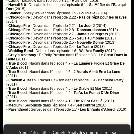
•
Castle
:
Meadow
dans l'épisode 8.12 -
Huis clos
(2016)
•
Hawaii 5-0
:
Dr Isabelle Lono
dans l'épisode 6.1 -
Se Méfier de l'Eau qui
Dort
(2015)
•
Stalker
:
Shelly Walker
dans l'épisode 1.9 -
Fou d'elle
(2014)
•
Chicago Fire
:
Devon
dans l'épisode 2.22 -
Pas de répit pour les braves
(2014)
•
Chicago Fire
:
Devon
dans l'épisode 2.21 -
Le Jour J
(2014)
•
Chicago Fire
:
Devon
dans l'épisode 2.8 -
Donnant-donnant
(2013)
•
Chicago Fire
:
Devon
dans l'épisode 2.7 -
Jamais de regrets
(2013)
•
Chicago Fire
:
Devon
dans l'épisode 2.6 -
Seuls au monde
(2013)
•
Chicago Fire
:
Devon
dans l'épisode 2.5 -
Nouvelle Donne
(2013)
•
Chicago Fire
:
Devon
dans l'épisode 2.4 -
Le Traitre
(2013)
•
Wedding Band
:
Debra
dans l'épisode 1.6 -
We Are Family
(2012)
•
Grey's Anatomy
:
Dr Polly Preston
dans l'épisode 8.8 -
Le Cœur Dans la
Boite
(2011)
•
True Blood
:
Naomi
dans l'épisode 4.7 -
La Lumière Froide Et Grise De
L'Aube
(2011)
•
True Blood
:
Naomi
dans l'épisode 4.6 -
J'Aurais Aimé Etre La Lune
(2011)
•
Franklin & Bash
:
Rachel Dawson
dans l'épisode 1.9 -
Bachelor Party
(2011)
•
True Blood
:
Naomi
dans l'épisode 4.5 -
Le Diable Et Moi
(2011)
•
True Blood
:
Naomi
dans l'épisode 4.2 -
Tu As Le Fumet D'Un Diner
(2011)
•
True Blood
:
Naomi
dans l'épisode 4.1 -
Elle N'Est Pas Là
(2011)
•
Medium
:
Secouriste
dans l'épisode 7.4 -
Self control
(2010)
•
Parenthood
:
Serveuse
dans l'épisode 1.7 -
Les Enfants d'Abord
(2010)
Membres
Annuséries utilise Google Analytics pour mesurer sa