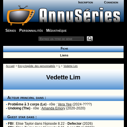
Inscription
Connexion
Séries
Personnalités
Médiathèque
Fiche
Liens
Accueil
>
Encyclopédie des personnalités
>
L
>
Vedette Lim
Vedette Lim
Acteur principal dans :
•
Problème à 3 corps (Le)
- rôle :
Vera Yee
(2024-????)
•
Undoing (The)
- rôle :
Amanda Emory
(2020-2020)
Guest star dans :
•
FBI
:
Elise Taylor
dans l'épisode 8.22 -
Defector
(2026)