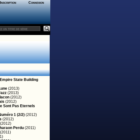
Inscription
Connexion
'Empire State Building
Lune
(2013)
Jazz
(2013)
Flacon
(2012)
ais
(2012)
e Sont Pas Eternels
Numéro 1 (2/2)
(2012)
s
(2012)
(2012)
Pharaon Perdu
(2011)
(2011)
1)