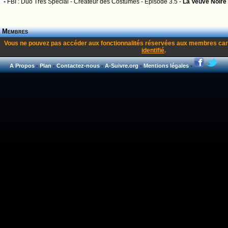
•
FBI : Duo Très Spécial
- Créateur des Costumes - Episode 3.5 -
La Veuve Noire
Membres
Vous ne pouvez pas accéder aux fonctionnalités réservées aux membres car
identifié
.
A Propos
-
Plan
-
Contactez-nous
-
A-Suivre.org
-
Mentions légales
-