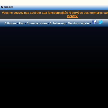
Membres
Vous ne pouvez pas accéder aux fonctionnalités réservées aux membres car
identifié
.
A Propos
-
Plan
-
Contactez-nous
-
A-Suivre.org
-
Mentions légales
-