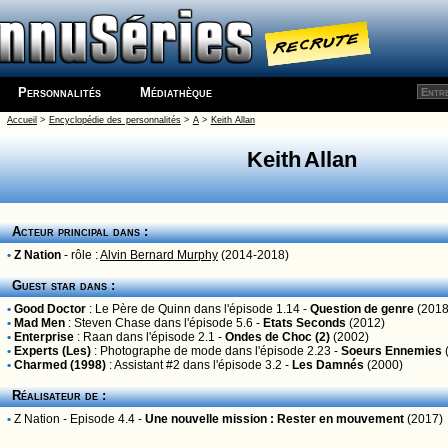
Personnalités
Médiathèque
Accueil
>
Encyclopédie des personnalités
>
A
>
Keith Allan
Keith Allan
Acteur principal dans :
•
Z Nation
- rôle :
Alvin Bernard Murphy
(2014-2018)
Guest star dans :
•
Good Doctor
:
Le Père de Quinn
dans l'épisode 1.14 -
Question de genre
(2018
•
Mad Men
:
Steven Chase
dans l'épisode 5.6 -
Etats Seconds
(2012)
•
Enterprise
:
Raan
dans l'épisode 2.1 -
Ondes de Choc (2)
(2002)
•
Experts (Les)
:
Photographe de mode
dans l'épisode 2.23 -
Soeurs Ennemies
•
Charmed (1998)
:
Assistant #2
dans l'épisode 3.2 -
Les Damnés
(2000)
Réalisateur de :
•
Z Nation
- Episode 4.4 -
Une nouvelle mission : Rester en mouvement
(2017)