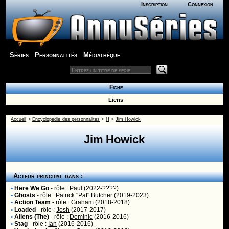
Inscription
Connexion
Séries
Personnalités
Médiathèque
Fiche
Liens
Accueil
>
Encyclopédie des personnalités
>
H
>
Jim Howick
Jim Howick
Acteur principal dans :
•
Here We Go
- rôle :
Paul
(2022-????)
•
Ghosts
- rôle :
Patrick "Pat" Butcher
(2019-2023)
•
Action Team
- rôle :
Graham
(2018-2018)
•
Loaded
- rôle :
Josh
(2017-2017)
•
Aliens (The)
- rôle :
Dominic
(2016-2016)
•
Stag
- rôle :
Ian
(2016-2016)