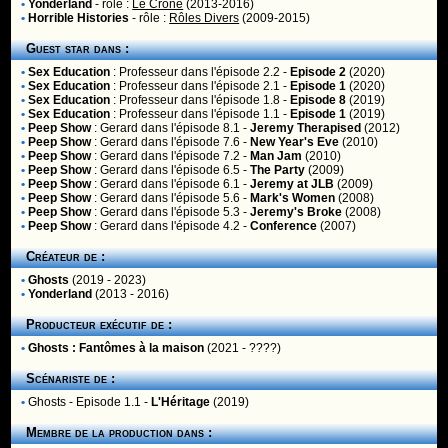
•
Yonderland
- rôle :
Le Crone
(2013-2016)
•
Horrible Histories
- rôle :
Rôles Divers
(2009-2015)
Guest star dans :
•
Sex Education
:
Professeur
dans l'épisode 2.2 -
Episode 2
(2020)
•
Sex Education
:
Professeur
dans l'épisode 2.1 -
Episode 1
(2020)
•
Sex Education
:
Professeur
dans l'épisode 1.8 -
Episode 8
(2019)
•
Sex Education
:
Professeur
dans l'épisode 1.1 -
Episode 1
(2019)
•
Peep Show
:
Gerard
dans l'épisode 8.1 -
Jeremy Therapised
(2012)
•
Peep Show
:
Gerard
dans l'épisode 7.6 -
New Year's Eve
(2010)
•
Peep Show
:
Gerard
dans l'épisode 7.2 -
Man Jam
(2010)
•
Peep Show
:
Gerard
dans l'épisode 6.5 -
The Party
(2009)
•
Peep Show
:
Gerard
dans l'épisode 6.1 -
Jeremy at JLB
(2009)
•
Peep Show
:
Gerard
dans l'épisode 5.6 -
Mark's Women
(2008)
•
Peep Show
:
Gerard
dans l'épisode 5.3 -
Jeremy's Broke
(2008)
•
Peep Show
:
Gerard
dans l'épisode 4.2 -
Conference
(2007)
Créateur de :
•
Ghosts
(2019 - 2023)
•
Yonderland
(2013 - 2016)
Producteur exécutif de :
•
Ghosts : Fantômes à la maison
(2021 - ????)
Scénariste de :
•
Ghosts
- Episode 1.1 -
L'Héritage
(2019)
Membre de la production dans :