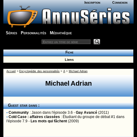
Inscription
Connexion
Séries
Personnalités
Médiathèque
Fiche
Liens
Accueil
>
Encyclopédie des personnalités
>
A
>
Michael Adrian
Michael Adrian
Guest star dans :
•
Community
:
Jason
dans l'épisode 3.6 -
Gay Avancé
(2011)
•
Cold Case : affaires classées
:
Étudiant du groupe de débat #1
dans
l'épisode 7.9 -
Les mots qui fâchent
(2009)