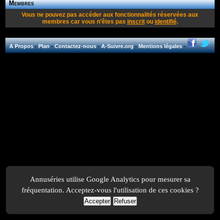
Membres
Vous ne pouvez pas accéder aux fonctionnalités réservées aux
membres car vous n'êtes pas
inscrit
ou
identifié
.
A Propos
-
Plan
-
Contactez-nous
-
A-Suivre.org
-
Mentions légales
-
Annuséries utilise Google Analytics pour mesurer sa
fréquentation. Acceptez-vous l'utilisation de ces cookies ?
Accepter
Refuser