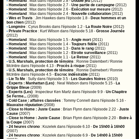
•
Homeland
:
Max
dans l'épisode 2.8 -
Double jeu
(2012)
•
Homeland
:
Max
dans l'épisode 2.7 -
Une partie de campagne
(2012)
•
Homeland
:
Max
dans l'épisode 2.6 -
Exécution sur mesure
(2012)
•
Homeland
:
Max
dans l'épisode 2.4 -
Nouvelle collaboration
(2012)
•
Wes et Travis
:
Jim Hawkes
dans l'épisode 1.8 -
Deux hommes et un
bon chien
(2012)
•
Longmire
:
Cyrus Brooks
dans l'épisode 1.2 -
La Route Noire
(2012)
•
Private Practice
:
Kurt Wilson
dans l'épisode 5.18 -
Grosse Journée
(2012)
•
Homeland
:
Max
dans l'épisode 1.5 -
Angle mort
(2011)
•
Homeland
:
Max
dans l'épisode 1.4 -
Toujours fidèle
(2011)
•
Homeland
:
Max
dans l'épisode 1.3 -
Dans le rang
(2011)
•
Homeland
:
Max
dans l'épisode 1.2 -
Etroite surveillance
(2011)
•
Homeland
:
Max
dans l'épisode 1.1 -
Le Retour
(2011)
•
U.S. Marshals, protection de témoins
:
Ronnie Dalembert / Ronnie
McIntire
dans l'épisode 4.13 -
Procès à risque
(2011)
•
U.S. Marshals, protection de témoins
:
Ronnie Dalmebert / Ronnie
McIntire
dans l'épisode 4.5 -
Escroc indésirable
(2011)
•
Lie To Me
:
Sully
dans l'épisode 3.5 -
Les Gueules Noires
(2010)
•
Experts : Manhattan (Les)
:
Neal Watson
dans l'épisode 5.15 -
La
Grippe Bleue
(2009)
•
Experts (Les)
:
Inspecteur Ken Martz
dans l'épisode 9.9 -
Un Chapitre
Se Ferme...
(2008)
•
Cold Case : affaires classées
:
Tommy Connell
dans l'épisode 5.16 -
Mauvaise réputation
(2008)
•
Close to Home : Juste Cause
:
Brian Flynn
dans l'épisode 2.22 -
Juste
Cause
(2007)
•
Close to Home : Juste Cause
:
Brian Flynn
dans l'épisode 2.20 -
Boire à
la Coupe
(2007)
•
24 heures chrono
:
Kozelek
dans l'épisode 6.10 -
De 15h00 à 16h00
(2007)
•
24 heures chrono
:
Kozelek
dans l'épisode 6.9 -
De 14h00 à 15h00