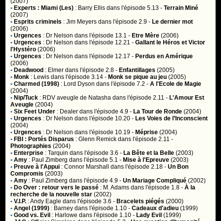
(2007)
•
Experts : Miami (Les)
:
Barry Ellis
dans l'épisode 5.13 -
Terrain Miné
(2007)
•
Esprits criminels
:
Jim Meyers
dans l'épisode 2.9 -
Le dernier mot
(2006)
•
Urgences
:
Dr Nelson
dans l'épisode 13.1 -
Etre Mère
(2006)
•
Urgences
:
Dr Nelson
dans l'épisode 12.21 -
Gallant le Héros et Victor
l'Hystéro
(2006)
•
Urgences
:
Dr Nelson
dans l'épisode 12.17 -
Perdus en Amérique
(2006)
•
Deadwood
:
Elmer
dans l'épisode 2.8 -
Enfantillages
(2005)
•
Monk
:
Lewis
dans l'épisode 3.14 -
Monk se pique au jeu
(2005)
•
Charmed (1998)
:
Lord Dyson
dans l'épisode 7.2 -
A l'Ecole de Magie
(2004)
•
Nip/Tuck
:
RDV aveugle de Natasha
dans l'épisode 2.11 -
L'Amour Est
Aveugle
(2004)
•
Six Feet Under
:
Dealer
dans l'épisode 4.9 -
La Tour de Ronde
(2004)
•
Urgences
:
Dr Nelson
dans l'épisode 10.20 -
Les Voies de l’Inconscient
(2004)
•
Urgences
:
Dr Nelson
dans l'épisode 10.19 -
Méprise
(2004)
•
FBI : Portés Disparus
:
Glenn Remick
dans l'épisode 2.11 -
Photographies
(2004)
•
Enterprise
:
Tarquin
dans l'épisode 3.6 -
La Bête et la Belle
(2003)
•
Amy
:
Paul Zimberg
dans l'épisode 5.1 -
Mise à l'Epreuve
(2003)
•
Preuve à l'Appui
:
Connor Marshall
dans l'épisode 2.18 -
Un Bon
Compromis
(2003)
•
Amy
:
Paul Zimberg
dans l'épisode 4.9 -
Un Mariage Compliqué
(2002)
•
Do Over : retour vers le passé
:
M. Adams
dans l'épisode 1.8 -
À la
recherche de la nouvelle star
(2002)
•
V.I.P.
:
Andy Eagle
dans l'épisode 3.6 -
Bracelets piégés
(2000)
•
Angel (1999)
:
Barney
dans l'épisode 1.10 -
Cadeaux d'adieu
(1999)
•
Good vs. Evil
:
Harlowe
dans l'épisode 1.10 -
Lady Evil
(1999)