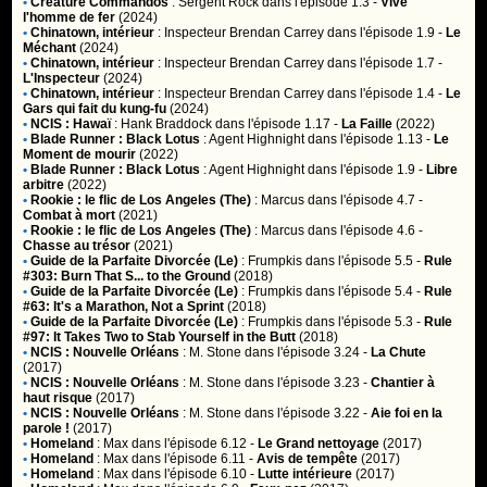
•
Creature Commandos
:
Sergent Rock
dans l'épisode 1.3 -
Vive
l'homme de fer
(2024)
•
Chinatown, intérieur
:
Inspecteur Brendan Carrey
dans l'épisode 1.9 -
Le
Méchant
(2024)
•
Chinatown, intérieur
:
Inspecteur Brendan Carrey
dans l'épisode 1.7 -
L'Inspecteur
(2024)
•
Chinatown, intérieur
:
Inspecteur Brendan Carrey
dans l'épisode 1.4 -
Le
Gars qui fait du kung-fu
(2024)
•
NCIS : Hawaï
:
Hank Braddock
dans l'épisode 1.17 -
La Faille
(2022)
•
Blade Runner : Black Lotus
:
Agent Highnight
dans l'épisode 1.13 -
Le
Moment de mourir
(2022)
•
Blade Runner : Black Lotus
:
Agent Highnight
dans l'épisode 1.9 -
Libre
arbitre
(2022)
•
Rookie : le flic de Los Angeles (The)
:
Marcus
dans l'épisode 4.7 -
Combat à mort
(2021)
•
Rookie : le flic de Los Angeles (The)
:
Marcus
dans l'épisode 4.6 -
Chasse au trésor
(2021)
•
Guide de la Parfaite Divorcée (Le)
:
Frumpkis
dans l'épisode 5.5 -
Rule
#303: Burn That S... to the Ground
(2018)
•
Guide de la Parfaite Divorcée (Le)
:
Frumpkis
dans l'épisode 5.4 -
Rule
#63: It's a Marathon, Not a Sprint
(2018)
•
Guide de la Parfaite Divorcée (Le)
:
Frumpkis
dans l'épisode 5.3 -
Rule
#97: It Takes Two to Stab Yourself in the Butt
(2018)
•
NCIS : Nouvelle Orléans
:
M. Stone
dans l'épisode 3.24 -
La Chute
(2017)
•
NCIS : Nouvelle Orléans
:
M. Stone
dans l'épisode 3.23 -
Chantier à
haut risque
(2017)
•
NCIS : Nouvelle Orléans
:
M. Stone
dans l'épisode 3.22 -
Aie foi en la
parole !
(2017)
•
Homeland
:
Max
dans l'épisode 6.12 -
Le Grand nettoyage
(2017)
•
Homeland
:
Max
dans l'épisode 6.11 -
Avis de tempête
(2017)
•
Homeland
:
Max
dans l'épisode 6.10 -
Lutte intérieure
(2017)