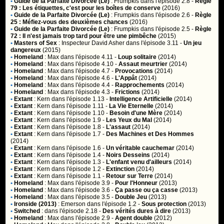
•
Guide de la Parfaite Divorcée (Le)
:
Frumpkis
dans l'épisode 2.8 -
Règle
79 : Les étiquettes, c'est pour les boîtes de conserve
(2016)
•
Guide de la Parfaite Divorcée (Le)
:
Frumpkis
dans l'épisode 2.6 -
Règle
25 : Méfiez-vous des deuxièmes chances
(2016)
•
Guide de la Parfaite Divorcée (Le)
:
Frumpkis
dans l'épisode 2.5 -
Règle
72 : Il n'est jamais trop tard pour être une pimbêche
(2015)
•
Masters of Sex
:
Inspecteur David Asher
dans l'épisode 3.11 -
Un jeu
dangereux
(2015)
•
Homeland
:
Max
dans l'épisode 4.11 -
Loup solitaire
(2014)
•
Homeland
:
Max
dans l'épisode 4.10 -
Assaut meurtrier
(2014)
•
Homeland
:
Max
dans l'épisode 4.7 -
Provocations
(2014)
•
Homeland
:
Max
dans l'épisode 4.6 -
L'Appât
(2014)
•
Homeland
:
Max
dans l'épisode 4.4 -
Rapprochements
(2014)
•
Homeland
:
Max
dans l'épisode 4.3 -
Frictions
(2014)
•
Extant
:
Kern
dans l'épisode 1.13 -
Intelligence Artificielle
(2014)
•
Extant
:
Kern
dans l'épisode 1.11 -
La Vie Eternelle
(2014)
•
Extant
:
Kern
dans l'épisode 1.10 -
Besoin d'une Mère
(2014)
•
Extant
:
Kern
dans l'épisode 1.9 -
Les Yeux du Mal
(2014)
•
Extant
:
Kern
dans l'épisode 1.8 -
L'assaut
(2014)
•
Extant
:
Kern
dans l'épisode 1.7 -
Des Machines et Des Hommes
(2014)
•
Extant
:
Kern
dans l'épisode 1.6 -
Un véritable cauchemar
(2014)
•
Extant
:
Kern
dans l'épisode 1.4 -
Noirs Desseins
(2014)
•
Extant
:
Kern
dans l'épisode 1.3 -
L'enfant venu d'ailleurs
(2014)
•
Extant
:
Kern
dans l'épisode 1.2 -
Extinction
(2014)
•
Extant
:
Kern
dans l'épisode 1.1 -
Retour sur Terre
(2014)
•
Homeland
:
Max
dans l'épisode 3.9 -
Pour l'Honneur
(2013)
•
Homeland
:
Max
dans l'épisode 3.6 -
Ça passe ou ça casse
(2013)
•
Homeland
:
Max
dans l'épisode 3.5 -
Double Jeu
(2013)
•
Ironside (2013)
:
Emerson
dans l'épisode 1.2 -
Sous protection
(2013)
•
Switched
:
dans l'épisode 2.18 -
Des vérités dures à dire
(2013)
•
Homeland
:
Max
dans l'épisode 2.9 -
Agent double
(2012)