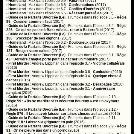
•
Homeland
:
Max
dans l'épisode 6.9 -
Faux-nez
(2017)
•
Homeland
:
Max
dans l'épisode 6.8 -
Confrontations
(2017)
•
Homeland
:
Max
dans l'épisode 6.7 -
Conflits d'intérêts
(2017)
•
Homeland
:
Max
dans l'épisode 6.6 -
Réseaux parallèles
(2017)
•
Guide de la Parfaite Divorcée (Le)
:
Frumpkis
dans l'épisode 3.5 -
Règle
99 : Cuisiner comme il faut
(2017)
•
Guide de la Parfaite Divorcée (Le)
:
Frumpkis
dans l'épisode 3.4 -
Règle
225 : Ce qui se passe à Bakersfield... reste à Bakersfield
(2017)
•
Guide de la Parfaite Divorcée (Le)
:
Frumpkis
dans l'épisode 3.3 -
Règle
188 : S'occuper de ses oignons
(2017)
•
Homeland
:
Max
dans l'épisode 6.2 -
Douloureux passé
(2017)
•
Guide de la Parfaite Divorcée (Le)
:
Frumpkis
dans l'épisode 3.2 -
Règle
137 : Bougez votre caisse
(2017)
•
Guide de la Parfaite Divorcée (Le)
:
Frumpkis
dans l'épisode 3.1 -
Règle
43 : Derrière chaque porte peut se cacher un monstre
(2017)
•
First Murder
:
Andrew Lippman
dans l'épisode 3.7 -
Victime collatérale
(2016)
•
First Murder
:
Andrew Lippman
dans l'épisode 3.6 -
Confusion
(2016)
•
First Murder
:
Andrew Lippman
dans l'épisode 3.4 -
Quelque chose à
cacher
(2016)
•
First Murder
:
Andrew Lippman
dans l'épisode 3.2 -
Dérapages
(2016)
•
First Murder
:
Andrew Lippman
dans l'épisode 3.1 -
Anniversaire
sanglant
(2016)
•
Guide de la Parfaite Divorcée (Le)
:
Frumpkis
dans l'épisode 2.13 -
Règle 59 : « Ils se marièrent et vécurent heureux » est un oxymore
(2016)
•
Guide de la Parfaite Divorcée (Le)
:
Frumpkis
dans l'épisode 2.12 -
Règle 876 : Il faut savoir laisser certaines choses au hasard
(2016)
•
Guide de la Parfaite Divorcée (Le)
:
Frumpkis
dans l'épisode 2.11 -
Règle 118 : Laissez-la grignoter en paix
(2016)
•
Guide de la Parfaite Divorcée (Le)
:
Frumpkis
dans l'épisode 2.9 -
Règle
81 : On ne pleure pas dans un porno
(2016)