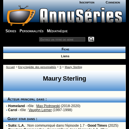
Inscription
Connexion
Séries
Personnalités
Médiathèque
Fiche
Liens
Accueil
>
Encyclopédie des personnalités
>
S
>
Maury Sterling
Maury Sterling
Acteur principal dans :
•
Homeland
- rôle :
Max Piotrowski
(2018-2020)
•
Carol
- rôle :
Vaughn Lerner
(1997-1998)
Guest star dans :
•
Suits: L.A.
:
Non communiqué
dans l'épisode 1.7 -
Good Times
(2025)