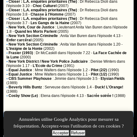
•
Closer : L.A. enquêtes prioritaires (The)
:
Dr Rebecca Dioli
dans
l'épisode 3.10 -
Choc Culturel
(2007)
•
Closer : L.A. enquêtes prioritaires (The)
:
Dr Rebecca Dioli
dans
l'épisode 3.8 -
Chasse à l'Homme
(2007)
•
Closer : L.A. enquêtes prioritaires (The)
:
Dr Rebecca Dioli
dans
l'épisode 3.7 -
Les Gangs de la Haine
(2007)
•
New York, Cour de Justice
:
Lieutenant Anita Van Buren
dans l'épisode
1.8 -
Quand les Morts Parlent
(2005)
•
New York Section Criminelle
:
Anita Van Buren
dans l'épisode 4.13 -
Enfer carcéral
(2005)
•
New York Section Criminelle
:
Anita Van Buren
dans l'épisode 1.20 -
L'Insigne de la Honte
(2002)
•
Frasier (1993)
:
Dr McCaskill
dans l'épisode 7.22 -
La Face Cachée de
la Lune
(2000)
•
New York District / New York Police Judiciaire
:
Denise Winters
dans
l'épisode 1.17 -
L'Ecole du Crime
(1991)
•
Equal Justice
:
Mme Walters
dans l'épisode 1.2 -
Pilot (2/2)
(1990)
•
Equal Justice
:
Mme Walters
dans l'épisode 1.1 -
Pilot (1/2)
(1990)
•
CBS Summer Playhouse
:
Jimmie
dans l'épisode 3.5 -
Elysian Fields
(1989)
•
Beverly Hills Buntz
:
Serveuse
dans l'épisode 1.4 -
Duck! L'Orange!
(1988)
•
Cosby Show (Le)
:
Elena
dans l'épisode 4.13 -
Sacrée soirée !
(1988)
Membres
Annuséries utilise Google Analytics pour mesurer sa
Vous ne pouvez pas accéder aux fonctionnalités réservées aux
membres car vous n'êtes pas
inscrit
ou
identifié
.
fréquentation. Acceptez-vous l'utilisation de ces cookies ?
Accepter
Refuser