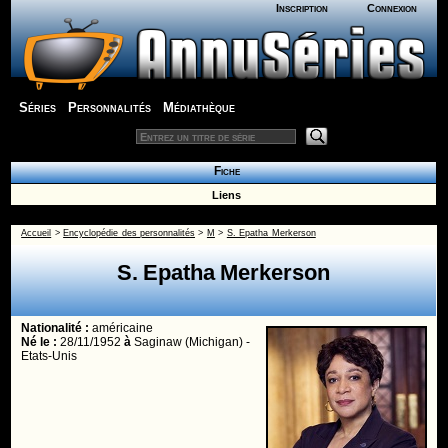
Inscription
Connexion
Séries
Personnalités
Médiathèque
Fiche
Liens
Accueil
>
Encyclopédie des personnalités
>
M
>
S. Epatha Merkerson
S. Epatha Merkerson
Nationalité :
américaine
Né le :
28/11/1952
à
Saginaw (Michigan) -
Etats-Unis