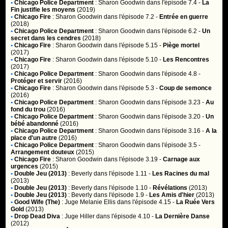
•
Chicago Police Department
:
Sharon Goodwin
dans l'épisode 7.4 -
La
Fin justifie les moyens
(2019)
•
Chicago Fire
:
Sharon Goodwin
dans l'épisode 7.2 -
Entrée en guerre
(2018)
•
Chicago Police Department
:
Sharon Goodwin
dans l'épisode 6.2 -
Un
secret dans les cendres
(2018)
•
Chicago Fire
:
Sharon Goodwin
dans l'épisode 5.15 -
Piège mortel
(2017)
•
Chicago Fire
:
Sharon Goodwin
dans l'épisode 5.10 -
Les Rencontres
(2017)
•
Chicago Police Department
:
Sharon Goodwin
dans l'épisode 4.8 -
Protéger et servir
(2016)
•
Chicago Fire
:
Sharon Goodwin
dans l'épisode 5.3 -
Coup de semonce
(2016)
•
Chicago Police Department
:
Sharon Goodwin
dans l'épisode 3.23 -
Au
fond du trou
(2016)
•
Chicago Police Department
:
Sharon Goodwin
dans l'épisode 3.20 -
Un
bébé abandonné
(2016)
•
Chicago Police Department
:
Sharon Goodwin
dans l'épisode 3.16 -
A la
place d'un autre
(2016)
•
Chicago Police Department
:
Sharon Goodwin
dans l'épisode 3.5 -
Arrangement douteux
(2015)
•
Chicago Fire
:
Sharon Goodwin
dans l'épisode 3.19 -
Carnage aux
urgences
(2015)
•
Double Jeu (2013)
:
Beverly
dans l'épisode 1.11 -
Les Racines du mal
(2013)
•
Double Jeu (2013)
:
Beverly
dans l'épisode 1.10 -
Révélations
(2013)
•
Double Jeu (2013)
:
Beverly
dans l'épisode 1.9 -
Les Amis d'hier
(2013)
•
Good Wife (The)
:
Juge Melanie Ellis
dans l'épisode 4.15 -
La Ruée Vers
Gold
(2013)
•
Drop Dead Diva
:
Juge Hiller
dans l'épisode 4.10 -
La Dernière Danse
(2012)