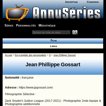
Inscription
Connexion
Séries
Personnalités
Médiathèque
Fiche
Liens
Accueil
>
Encyclopédie des personnalités
>
G
>
Jean Phillippe Gossart
Jean Phillippe Gossart
Nationalité :
française
Adresse :
https://www.jpgossart.com/.
Filmographie Sélective :
Zack Snyder's Justice League (2017-2021) - Photographie 2nde équipe &
Photographie additionnelle