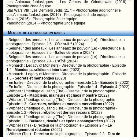
Les Animaux fantastiques : Les Crimes de Grindenwald (2018) -
Photographie 2nde équipe
Star Wars VIII : Les Derniers Jedis (217) - Photographie additionnelle
Les Animaux fantastiques (2016) - Photographie 2nde équipe
Tarzan (2016) - Photographie 2nde équipe
Paddington (2014) - Photographie 2nde équipe
Membre de la production dans :
•
Seigneur des anneaux : Les anneaux de pouvoir (Le)
- Directeur de la
photographie - Episode 2.6 -
Où est-il ?
(2024)
•
Seigneur des anneaux : Les anneaux de pouvoir (Le)
- Directeur de la
photographie - Episode 2.5 -
Salles de pierre
(2024)
•
Seigneur des anneaux : Les anneaux de pouvoir (Le)
- Directeur de la
photographie - Episode 2.4 -
L'Aîné
(2024)
•
Monarch : Legacy of Monsters
- Directeur de la photographie - Episode
1.4 -
Mondes parallèles et intérieurs
(2023)
•
Monarch : Legacy of Monsters
- Directeur de la photographie - Episode
1.3 -
Secrets et mensonges
(2023)
•
En traître
- Directeur de la photographie - Episode 1.5 -
Episode 5
(2022)
•
En traître
- Directeur de la photographie - Episode 1.4 -
Episode 4
(2022)
•
Witcher : L'héritage du sang (The)
- Directeur de la photographie -
Episode 1.4 -
Magiciens, malheurs et chaos monstre
(2022)
•
Witcher : L'héritage du sang (The)
- Directeur de la photographie -
Episode 1.3 -
Guerriers, veillées et mondes merveilleux
(2022)
•
Witcher : L'héritage du sang (The)
- Directeur de la photographie -
Episode 1.2 -
Rêves, rébellion et dernier recours
(2022)
•
Witcher : L'héritage du sang (The)
- Directeur de la photographie -
Episode 1.1 -
Ballades, rivalités et épées ensanglantées
(2022)
•
Witcher (The)
- Directeur de la photographie - Episode 2.4 -
Le
Renseignement rédanien
(2021)
•
Witcher (The)
- Directeur de la photographie - Episode 2.3 -
Tant de