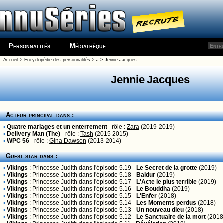
Personnalités
Médiathèque
Accueil
>
Encyclopédie des personnalités
>
J
>
Jennie Jacques
Jennie Jacques
Acteur principal dans :
•
Quatre mariages et un enterrement
- rôle :
Zara
(2019-2019)
•
Delivery Man (The)
- rôle :
Tash
(2015-2015)
•
WPC 56
- rôle :
Gina Dawson
(2013-2014)
Guest star dans :
•
Vikings
:
Princesse Judith
dans l'épisode 5.19 -
Le Secret de la grotte
(2019)
•
Vikings
:
Princesse Judith
dans l'épisode 5.18 -
Baldur
(2019)
•
Vikings
:
Princesse Judith
dans l'épisode 5.17 -
L'Acte le plus terrible
(2019)
•
Vikings
:
Princesse Judith
dans l'épisode 5.16 -
Le Bouddha
(2019)
•
Vikings
:
Princesse Judith
dans l'épisode 5.15 -
L'Enfer
(2018)
•
Vikings
:
Princesse Judith
dans l'épisode 5.14 -
Les Moments perdus
(2018)
•
Vikings
:
Princesse Judith
dans l'épisode 5.13 -
Un nouveau dieu
(2018)
•
Vikings
:
Princesse Judith
dans l'épisode 5.12 -
Le Sanctuaire de la mort
(2018