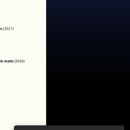
us
(2017)
 le matin
(2016)