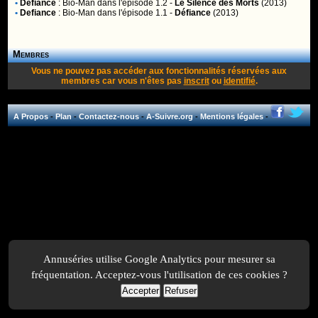
•
Defiance
:
Bio-Man
dans l'épisode 1.2 -
Le Silence des Morts
(2013)
•
Defiance
:
Bio-Man
dans l'épisode 1.1 -
Défiance
(2013)
Membres
Vous ne pouvez pas accéder aux fonctionnalités réservées aux
membres car vous n'êtes pas
inscrit
ou
identifié
.
A Propos
-
Plan
-
Contactez-nous
-
A-Suivre.org
-
Mentions légales
-
Annuséries utilise Google Analytics pour mesurer sa
fréquentation. Acceptez-vous l'utilisation de ces cookies ?
Accepter
Refuser