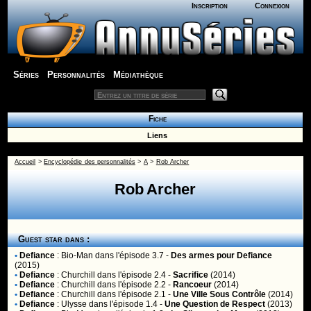
Inscription
Connexion
Séries
Personnalités
Médiathèque
Fiche
Liens
Accueil
>
Encyclopédie des personnalités
>
A
>
Rob Archer
Rob Archer
Guest star dans :
•
Defiance
:
Bio-Man
dans l'épisode 3.7 -
Des armes pour Defiance
(2015)
•
Defiance
:
Churchill
dans l'épisode 2.4 -
Sacrifice
(2014)
•
Defiance
:
Churchill
dans l'épisode 2.2 -
Rancoeur
(2014)
•
Defiance
:
Churchill
dans l'épisode 2.1 -
Une Ville Sous Contrôle
(2014)
•
Defiance
:
Ulysse
dans l'épisode 1.4 -
Une Question de Respect
(2013)