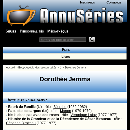
Inscription
Connexion
Séries
Personnalités
Médiathèque
Fiche
Liens
Accueil
>
Encyclopédie des personnalités
>
J
>
Dorothée Jemma
Dorothée Jemma
Acteur principal dans :
•
Esprit de Famille (L')
- rôle :
Béatrice
(1982-1982)
•
Pape des escargots (Le)
- rôle :
Manon
(1979-1979)
•
Ne le dites pas avec des roses
- rôle :
Véronique Lafoy
(1977-1977)
•
Histoire de la Grandeur et de la Décadence de César Birotteau
- rôle :
Césarine Birotteau
(1977-1977)