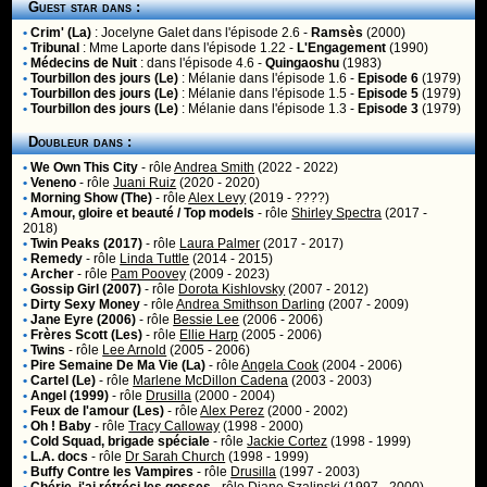
Guest star dans :
•
Crim' (La)
:
Jocelyne Galet
dans l'épisode 2.6 -
Ramsès
(2000)
•
Tribunal
:
Mme Laporte
dans l'épisode 1.22 -
L'Engagement
(1990)
•
Médecins de Nuit
:
dans l'épisode 4.6 -
Quingaoshu
(1983)
•
Tourbillon des jours (Le)
:
Mélanie
dans l'épisode 1.6 -
Episode 6
(1979)
•
Tourbillon des jours (Le)
:
Mélanie
dans l'épisode 1.5 -
Episode 5
(1979)
•
Tourbillon des jours (Le)
:
Mélanie
dans l'épisode 1.3 -
Episode 3
(1979)
Doubleur dans :
•
We Own This City
- rôle
Andrea Smith
(2022 - 2022)
•
Veneno
- rôle
Juani Ruiz
(2020 - 2020)
•
Morning Show (The)
- rôle
Alex Levy
(2019 - ????)
•
Amour, gloire et beauté / Top models
- rôle
Shirley Spectra
(2017 -
2018)
•
Twin Peaks (2017)
- rôle
Laura Palmer
(2017 - 2017)
•
Remedy
- rôle
Linda Tuttle
(2014 - 2015)
•
Archer
- rôle
Pam Poovey
(2009 - 2023)
•
Gossip Girl (2007)
- rôle
Dorota Kishlovsky
(2007 - 2012)
•
Dirty Sexy Money
- rôle
Andrea Smithson Darling
(2007 - 2009)
•
Jane Eyre (2006)
- rôle
Bessie Lee
(2006 - 2006)
•
Frères Scott (Les)
- rôle
Ellie Harp
(2005 - 2006)
•
Twins
- rôle
Lee Arnold
(2005 - 2006)
•
Pire Semaine De Ma Vie (La)
- rôle
Angela Cook
(2004 - 2006)
•
Cartel (Le)
- rôle
Marlene McDillon Cadena
(2003 - 2003)
•
Angel (1999)
- rôle
Drusilla
(2000 - 2004)
•
Feux de l'amour (Les)
- rôle
Alex Perez
(2000 - 2002)
•
Oh ! Baby
- rôle
Tracy Calloway
(1998 - 2000)
•
Cold Squad, brigade spéciale
- rôle
Jackie Cortez
(1998 - 1999)
•
L.A. docs
- rôle
Dr Sarah Church
(1998 - 1999)
•
Buffy Contre les Vampires
- rôle
Drusilla
(1997 - 2003)