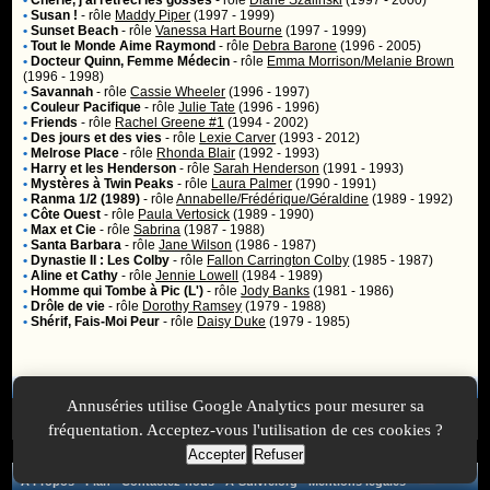
•
Chérie, j'ai rétréci les gosses
- rôle
Diane Szalinski
(1997 - 2000)
•
Susan !
- rôle
Maddy Piper
(1997 - 1999)
•
Sunset Beach
- rôle
Vanessa Hart Bourne
(1997 - 1999)
•
Tout le Monde Aime Raymond
- rôle
Debra Barone
(1996 - 2005)
•
Docteur Quinn, Femme Médecin
- rôle
Emma Morrison/Melanie Brown
(1996 - 1998)
•
Savannah
- rôle
Cassie Wheeler
(1996 - 1997)
•
Couleur Pacifique
- rôle
Julie Tate
(1996 - 1996)
•
Friends
- rôle
Rachel Greene #1
(1994 - 2002)
•
Des jours et des vies
- rôle
Lexie Carver
(1993 - 2012)
•
Melrose Place
- rôle
Rhonda Blair
(1992 - 1993)
•
Harry et les Henderson
- rôle
Sarah Henderson
(1991 - 1993)
•
Mystères à Twin Peaks
- rôle
Laura Palmer
(1990 - 1991)
•
Ranma 1/2 (1989)
- rôle
Annabelle/Frédérique/Géraldine
(1989 - 1992)
•
Côte Ouest
- rôle
Paula Vertosick
(1989 - 1990)
•
Max et Cie
- rôle
Sabrina
(1987 - 1988)
•
Santa Barbara
- rôle
Jane Wilson
(1986 - 1987)
•
Dynastie II : Les Colby
- rôle
Fallon Carrington Colby
(1985 - 1987)
•
Aline et Cathy
- rôle
Jennie Lowell
(1984 - 1989)
•
Homme qui Tombe à Pic (L')
- rôle
Jody Banks
(1981 - 1986)
•
Drôle de vie
- rôle
Dorothy Ramsey
(1979 - 1988)
•
Shérif, Fais-Moi Peur
- rôle
Daisy Duke
(1979 - 1985)
Membres
Annuséries utilise Google Analytics pour mesurer sa
Vous ne pouvez pas accéder aux fonctionnalités réservées aux
membres car vous n'êtes pas
inscrit
ou
identifié
.
fréquentation. Acceptez-vous l'utilisation de ces cookies ?
Accepter
Refuser
A Propos
-
Plan
-
Contactez-nous
-
A-Suivre.org
-
Mentions légales
-