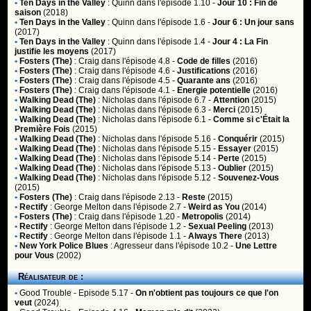
•
Ten Days in the Valley
:
Quinn
dans l'épisode 1.10 -
Jour 10 : Fin de
saison
(2018)
•
Ten Days in the Valley
:
Quinn
dans l'épisode 1.6 -
Jour 6 : Un jour sans
(2017)
•
Ten Days in the Valley
:
Quinn
dans l'épisode 1.4 -
Jour 4 : La Fin
justifie les moyens
(2017)
•
Fosters (The)
:
Craig
dans l'épisode 4.8 -
Code de filles
(2016)
•
Fosters (The)
:
Craig
dans l'épisode 4.6 -
Justifications
(2016)
•
Fosters (The)
:
Craig
dans l'épisode 4.5 -
Quarante ans
(2016)
•
Fosters (The)
:
Craig
dans l'épisode 4.1 -
Energie potentielle
(2016)
•
Walking Dead (The)
:
Nicholas
dans l'épisode 6.7 -
Attention
(2015)
•
Walking Dead (The)
:
Nicholas
dans l'épisode 6.3 -
Merci
(2015)
•
Walking Dead (The)
:
Nicholas
dans l'épisode 6.1 -
Comme si c'Était la
Première Fois
(2015)
•
Walking Dead (The)
:
Nicholas
dans l'épisode 5.16 -
Conquérir
(2015)
•
Walking Dead (The)
:
Nicholas
dans l'épisode 5.15 -
Essayer
(2015)
•
Walking Dead (The)
:
Nicholas
dans l'épisode 5.14 -
Perte
(2015)
•
Walking Dead (The)
:
Nicholas
dans l'épisode 5.13 -
Oublier
(2015)
•
Walking Dead (The)
:
Nicholas
dans l'épisode 5.12 -
Souvenez-Vous
(2015)
•
Fosters (The)
:
Craig
dans l'épisode 2.13 -
Reste
(2015)
•
Rectify
:
George Melton
dans l'épisode 2.7 -
Weird as You
(2014)
•
Fosters (The)
:
Craig
dans l'épisode 1.20 -
Metropolis
(2014)
•
Rectify
:
George Melton
dans l'épisode 1.2 -
Sexual Peeling
(2013)
•
Rectify
:
George Melton
dans l'épisode 1.1 -
Always There
(2013)
•
New York Police Blues
:
Agresseur
dans l'épisode 10.2 -
Une Lettre
pour Vous
(2002)
Réalisateur de :
•
Good Trouble
- Episode 5.17 -
On n'obtient pas toujours ce que l'on
veut
(2024)