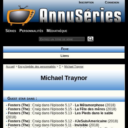
Inscription
Connexion
Séries
Personnalités
Médiathèque
Fiche
Liens
Accueil
>
Encyclopédie des personnalités
>
T
>
Michael Traynor
Michael Traynor
Guest star dans :
•
Fosters (The)
:
Craig
dans l'épisode 5.17 -
La Métamorphose
(2018)
•
Fosters (The)
:
Craig
dans l'épisode 5.15 -
La Fête des mères
(2018)
•
Fosters (The)
:
Craig
dans l'épisode 5.13 -
Les Pieds dans le sable
(2018)
•
Fosters (The)
:
Craig
dans l'épisode 5.12 -
#JeSuisAmericaine
(2018)
•
Fosters (The)
:
Craig
dans l'épisode 5.11 -
Invisible
(2018)