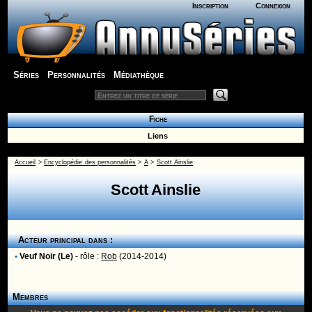
Inscription
Connexion
Séries
Personnalités
Médiathèque
Fiche
Liens
Accueil
>
Encyclopédie des personnalités
>
A
>
Scott Ainslie
Scott Ainslie
Acteur principal dans :
•
Veuf Noir (Le)
- rôle :
Rob
(2014-2014)
Membres