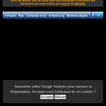
Vous ne pouvez pas accéder aux fonctionnalités réservées aux
membres car vous n'êtes pas
inscrit
ou
identifié
.
A Propos
-
Plan
-
Contactez-nous
-
A-Suivre.org
-
Mentions légales
-
Annuséries utilise Google Analytics pour mesurer sa
fréquentation. Acceptez-vous l'utilisation de ces cookies ?
Accepter
Refuser