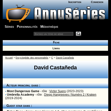
Inscription
Connexion
Séries
Personnalités
Médiathèque
Fiche
Liens
Accueil
>
Encyclopédie des personnalités
>
C
>
David Castañeda
David Castañeda
Acteur principal dans :
•
Most Dangerous Game
- rôle :
Victor Suero
(2023-2023)
•
Umbrella Academy
- rôle :
Diego Hargreeves / Numéro 2 / Kraken
(2019-2024)
Guest star dans :