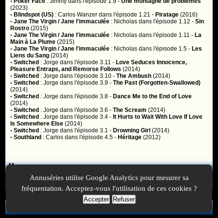
•
Poker Face
:
Jimmy
dans l'épisode 1.9 -
Une montagne de problèmes
(2023)
•
Blindspot (US)
:
Carlos Wanzer
dans l'épisode 1.21 -
Piratage
(2016)
•
Jane The Virgin / Jane l'immaculée
:
Nicholas
dans l'épisode 1.12 -
Sin
Rostro
(2015)
•
Jane The Virgin / Jane l'immaculée
:
Nicholas
dans l'épisode 1.11 -
La
Main à La Plume
(2015)
•
Jane The Virgin / Jane l'immaculée
:
Nicholas
dans l'épisode 1.5 -
Les
Liens du Sang
(2014)
•
Switched
:
Jorge
dans l'épisode 3.11 -
Love Seduces Innocence,
Pleasure Entraps, and Remorse Follows
(2014)
•
Switched
:
Jorge
dans l'épisode 3.10 -
The Ambush
(2014)
•
Switched
:
Jorge
dans l'épisode 3.9 -
The Past (Forgotten-Swallowed)
(2014)
•
Switched
:
Jorge
dans l'épisode 3.8 -
Dance Me to the End of Love
(2014)
•
Switched
:
Jorge
dans l'épisode 3.6 -
The Scream
(2014)
•
Switched
:
Jorge
dans l'épisode 3.4 -
It Hurts to Wait With Love If Love
Is Somewhere Else
(2014)
•
Switched
:
Jorge
dans l'épisode 3.1 -
Drowning Girl
(2014)
•
Southland
:
Carlos
dans l'épisode 4.5 -
Héritage
(2012)
Membres
Annuséries utilise Google Analytics pour mesurer sa
Vous ne pouvez pas accéder aux fonctionnalités réservées aux
membres car vous n'êtes pas
inscrit
ou
identifié
.
fréquentation. Acceptez-vous l'utilisation de ces cookies ?
Accepter
Refuser
A Propos
-
Plan
-
Contactez-nous
-
A-Suivre.org
-
Mentions légales
-