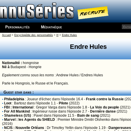
Personnalités
Médiathèque
Accueil
>
Encyclopédie des personnalités
>
H
>
Endre Hules
Endre Hules
Nationalité :
hongroise
Né
à
Budapest - Hongrie
Egalement connu sous les noms
: Andrew Hules / Endres Hules
Parle le Hongrois, le Russe et le Français.
Guest star dans :
•
Philadelphia
:
Joueur d'échec
dans l'épisode 16.4 -
Frank contre la Russie
(20
•
Loot
:
Bartosz
dans l'épisode 1.1 -
Pilote
(2022)
•
FBI : International
:
Gregor Varga
dans l'épisode 1.8 -
La Voix du peuple
(2021)
•
For All Mankind
:
Ingénieur russe
dans l'épisode 2.7 -
Dernière danse
(2021)
•
Shameless (US)
:
Pavel
dans l'épisode 11.5 -
Bain de sang
(2021)
•
Marvel : les Agents du SHIELD
:
Premier Ministre Dmitri Olshenko
dans l'épiso
(2016)
•
NCIS : Nouvelle Orléans
:
Dr Timofey Yeltin
dans l'épisode 1.19 -
Dangereuses 