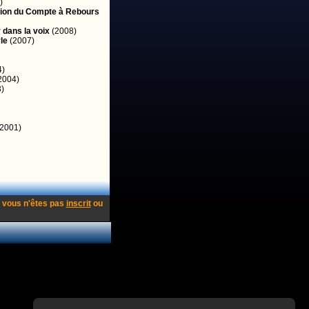
)
xion du Compte à Rebours
r dans la voix
(2008)
le
(2007)
4)
2004)
)
2001)
 vous n'êtes pas
inscrit
ou