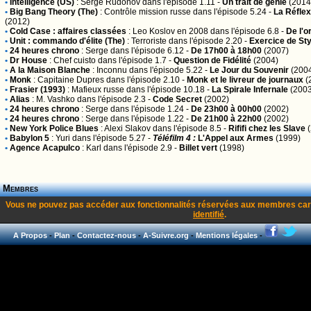
•
Intelligence (US)
:
Serge Rudonov
dans l'épisode 1.11 -
Un trait de génie
(2014
•
Big Bang Theory (The)
:
Contrôle mission russe
dans l'épisode 5.24 -
La Réfle
(2012)
•
Cold Case : affaires classées
:
Leo Koslov en 2008
dans l'épisode 6.8 -
De l'o
•
Unit : commando d'élite (The)
:
Terroriste
dans l'épisode 2.20 -
Exercice de Sty
•
24 heures chrono
:
Serge
dans l'épisode 6.12 -
De 17h00 à 18h00
(2007)
•
Dr House
:
Chef cuisto
dans l'épisode 1.7 -
Question de Fidélité
(2004)
•
A la Maison Blanche
:
Inconnu
dans l'épisode 5.22 -
Le Jour du Souvenir
(200
•
Monk
:
Capitaine Dupres
dans l'épisode 2.10 -
Monk et le livreur de journaux
(
•
Frasier (1993)
:
Mafieux russe
dans l'épisode 10.18 -
La Spirale Infernale
(2003
•
Alias
:
M. Vashko
dans l'épisode 2.3 -
Code Secret
(2002)
•
24 heures chrono
:
Serge
dans l'épisode 1.24 -
De 23h00 à 00h00
(2002)
•
24 heures chrono
:
Serge
dans l'épisode 1.22 -
De 21h00 à 22h00
(2002)
•
New York Police Blues
:
Alexi Slakov
dans l'épisode 8.5 -
Rififi chez les Slave
(
•
Babylon 5
:
Yuri
dans l'épisode 5.27 -
Téléfilm 4 :
L'Appel aux Armes
(1999)
•
Agence Acapulco
:
Karl
dans l'épisode 2.9 -
Billet vert
(1998)
Membres
Vous ne pouvez pas accéder aux fonctionnalités réservées aux membres car
identifié
.
A Propos
-
Plan
-
Contactez-nous
-
A-Suivre.org
-
Mentions légales
-