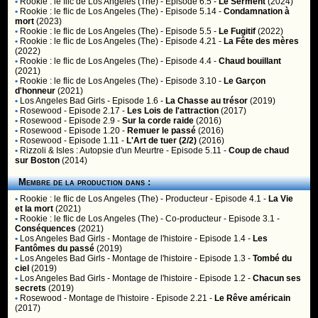
•
Rookie : le flic de Los Angeles (The)
- Episode 6.5 -
Le Serment
(2024)
•
Rookie : le flic de Los Angeles (The)
- Episode 5.14 -
Condamnation à
mort
(2023)
•
Rookie : le flic de Los Angeles (The)
- Episode 5.5 -
Le Fugitif
(2022)
•
Rookie : le flic de Los Angeles (The)
- Episode 4.21 -
La Fête des mères
(2022)
•
Rookie : le flic de Los Angeles (The)
- Episode 4.4 -
Chaud bouillant
(2021)
•
Rookie : le flic de Los Angeles (The)
- Episode 3.10 -
Le Garçon
d'honneur
(2021)
•
Los Angeles Bad Girls
- Episode 1.6 -
La Chasse au trésor
(2019)
•
Rosewood
- Episode 2.17 -
Les Lois de l'attraction
(2017)
•
Rosewood
- Episode 2.9 -
Sur la corde raide
(2016)
•
Rosewood
- Episode 1.20 -
Remuer le passé
(2016)
•
Rosewood
- Episode 1.11 -
L'Art de tuer (2/2)
(2016)
•
Rizzoli & Isles : Autopsie d'un Meurtre
- Episode 5.11 -
Coup de chaud
sur Boston
(2014)
Membre de la production dans :
•
Rookie : le flic de Los Angeles (The)
- Producteur - Episode 4.1 -
La Vie
et la mort
(2021)
•
Rookie : le flic de Los Angeles (The)
- Co-producteur - Episode 3.1 -
Conséquences
(2021)
•
Los Angeles Bad Girls
- Montage de l'histoire - Episode 1.4 -
Les
Fantômes du passé
(2019)
•
Los Angeles Bad Girls
- Montage de l'histoire - Episode 1.3 -
Tombé du
ciel
(2019)
•
Los Angeles Bad Girls
- Montage de l'histoire - Episode 1.2 -
Chacun ses
secrets
(2019)
•
Rosewood
- Montage de l'histoire - Episode 2.21 -
Le Rêve américain
(2017)