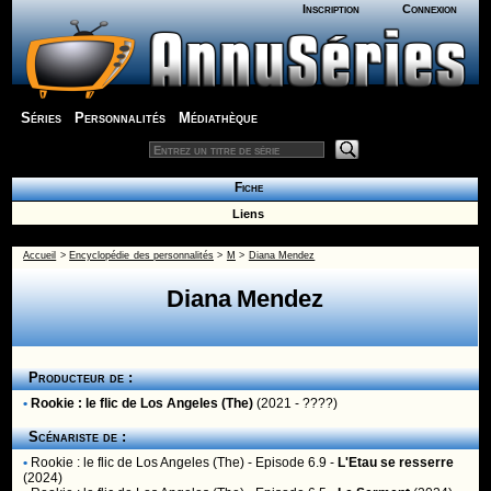
Inscription
Connexion
Séries
Personnalités
Médiathèque
Fiche
Liens
Accueil
>
Encyclopédie des personnalités
>
M
>
Diana Mendez
Diana Mendez
Producteur de :
•
Rookie : le flic de Los Angeles (The)
(2021 - ????)
Scénariste de :
•
Rookie : le flic de Los Angeles (The)
- Episode 6.9 -
L'Etau se resserre
(2024)