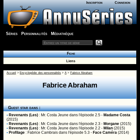
Inscription
Connexion
Séries
Personnalités
Médiathèque
Fiche
Liens
Accueil
>
Encyclopédie des personnalités
>
A
>
Fabrice Abraham
Fabrice Abraham
Guest star dans :
•
Revenants (Les)
:
Mr. Costa Jeune
dans l'épisode 2.5 -
Madame Costa
(2015)
•
Revenants (Les)
:
Mr. Costa Jeune
dans l'épisode 2.3 -
Morgane
(2015)
•
Revenants (Les)
:
Mr. Costa Jeune
dans l'épisode 2.2 -
Milan
(2015)
•
Profilage
:
Fabrice Cambrais
dans l'épisode 5.3 -
Face Caméra
(2014)