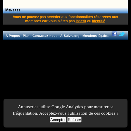
Membres
Vous ne pouvez pas accéder aux fonctionnalités réservées aux
membres car vous n'êtes pas
inscrit
ou
identifié
.
A Propos
-
Plan
-
Contactez-nous
-
A-Suivre.org
-
Mentions légales
-
Annuséries utilise Google Analytics pour mesurer sa
fréquentation. Acceptez-vous l'utilisation de ces cookies ?
Accepter
Refuser