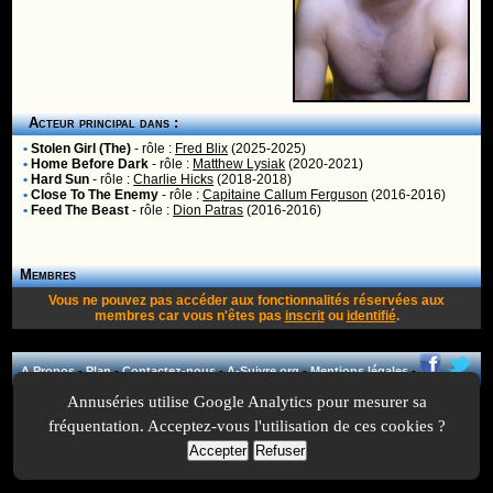
Acteur principal dans :
•
Stolen Girl (The)
- rôle :
Fred Blix
(2025-2025)
•
Home Before Dark
- rôle :
Matthew Lysiak
(2020-2021)
•
Hard Sun
- rôle :
Charlie Hicks
(2018-2018)
•
Close To The Enemy
- rôle :
Capitaine Callum Ferguson
(2016-2016)
•
Feed The Beast
- rôle :
Dion Patras
(2016-2016)
Membres
Vous ne pouvez pas accéder aux fonctionnalités réservées aux
membres car vous n'êtes pas
inscrit
ou
identifié
.
A Propos
-
Plan
-
Contactez-nous
-
A-Suivre.org
-
Mentions légales
-
Annuséries utilise Google Analytics pour mesurer sa
fréquentation. Acceptez-vous l'utilisation de ces cookies ?
Accepter
Refuser