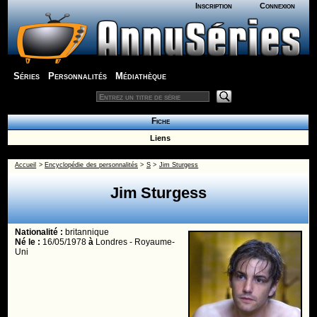
Inscription
Connexion
Séries
Personnalités
Médiathèque
Fiche
Liens
Accueil
>
Encyclopédie des personnalités
>
S
>
Jim Sturgess
Jim Sturgess
Nationalité :
britannique
Né le :
16/05/1978
à
Londres - Royaume-
Uni