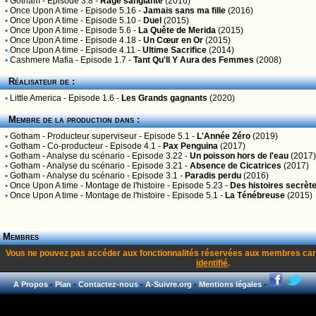
•
Gotham
- Episode 3.8 -
Rage sanglante
(2016)
•
Once Upon A time
- Episode 5.16 -
Jamais sans ma fille
(2016)
•
Once Upon A time
- Episode 5.10 -
Duel
(2015)
•
Once Upon A time
- Episode 5.6 -
La Quête de Merida
(2015)
•
Once Upon A time
- Episode 4.18 -
Un Cœur en Or
(2015)
•
Once Upon A time
- Episode 4.11 -
Ultime Sacrifice
(2014)
•
Cashmere Mafia
- Episode 1.7 -
Tant Qu'Il Y Aura des Femmes
(2008)
Réalisateur de :
•
Little America
- Episode 1.6 -
Les Grands gagnants
(2020)
Membre de la production dans :
•
Gotham
- Producteur superviseur - Episode 5.1 -
L'Année Zéro
(2019)
•
Gotham
- Co-producteur - Episode 4.1 -
Pax Penguina
(2017)
•
Gotham
- Analyse du scénario - Episode 3.22 -
Un poisson hors de l'eau
(2017)
•
Gotham
- Analyse du scénario - Episode 3.21 -
Absence de Cicatrices
(2017)
•
Gotham
- Analyse du scénario - Episode 3.1 -
Paradis perdu
(2016)
•
Once Upon A time
- Montage de l'histoire - Episode 5.23 -
Des histoires secrèt
•
Once Upon A time
- Montage de l'histoire - Episode 5.1 -
La Ténébreuse
(2015)
Membres
Vous ne pouvez pas accéder aux fonctionnalités réservées aux membres car
identifié
.
A Propos
-
Plan
-
Contactez-nous
-
A-Suivre.org
-
Mentions légales
-