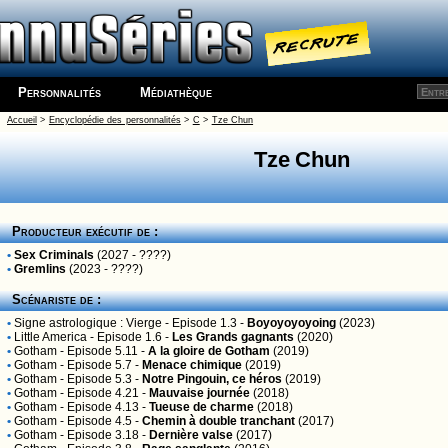
Personnalités
Médiathèque
Accueil
>
Encyclopédie des personnalités
>
C
>
Tze Chun
Tze Chun
Producteur exécutif de :
•
Sex Criminals
(2027 - ????)
•
Gremlins
(2023 - ????)
Scénariste de :
•
Signe astrologique : Vierge
- Episode 1.3 -
Boyoyoyoyoing
(2023)
•
Little America
- Episode 1.6 -
Les Grands gagnants
(2020)
•
Gotham
- Episode 5.11 -
A la gloire de Gotham
(2019)
•
Gotham
- Episode 5.7 -
Menace chimique
(2019)
•
Gotham
- Episode 5.3 -
Notre Pingouin, ce héros
(2019)
•
Gotham
- Episode 4.21 -
Mauvaise journée
(2018)
•
Gotham
- Episode 4.13 -
Tueuse de charme
(2018)
•
Gotham
- Episode 4.5 -
Chemin à double tranchant
(2017)
•
Gotham
- Episode 3.18 -
Dernière valse
(2017)