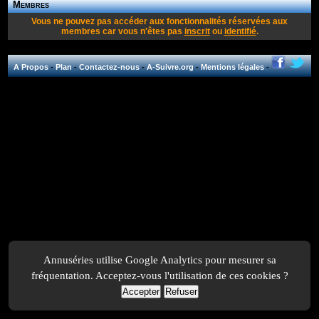
Membres
Vous ne pouvez pas accéder aux fonctionnalités réservées aux
membres car vous n'êtes pas
inscrit
ou
identifié
.
A Propos
-
Plan
-
Contactez-nous
-
A-Suivre.org
-
Mentions légales
-
Annuséries utilise Google Analytics pour mesurer sa
fréquentation. Acceptez-vous l'utilisation de ces cookies ?
Accepter
Refuser