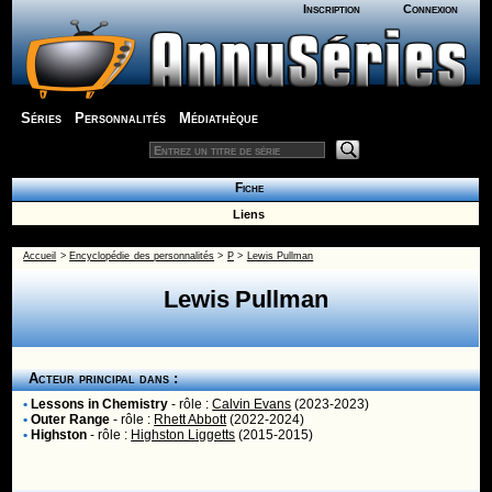
Inscription
Connexion
Séries
Personnalités
Médiathèque
Fiche
Liens
Accueil
>
Encyclopédie des personnalités
>
P
>
Lewis Pullman
Lewis Pullman
Acteur principal dans :
•
Lessons in Chemistry
- rôle :
Calvin Evans
(2023-2023)
•
Outer Range
- rôle :
Rhett Abbott
(2022-2024)
•
Highston
- rôle :
Highston Liggetts
(2015-2015)