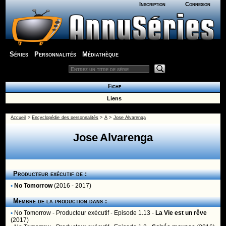
Inscription
Connexion
Séries
Personnalités
Médiathèque
Fiche
Liens
Accueil
>
Encyclopédie des personnalités
>
A
>
Jose Alvarenga
Jose Alvarenga
Producteur exécutif de :
•
No Tomorrow
(2016 - 2017)
Membre de la production dans :
•
No Tomorrow
- Producteur exécutif - Episode 1.13 -
La Vie est un rêve
(2017)