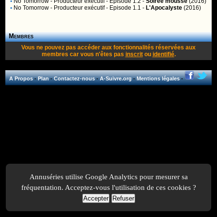
•
No Tomorrow
- Producteur exécutif - Episode 1.2 -
Soirée mousse
(2016)
•
No Tomorrow
- Producteur exécutif - Episode 1.1 -
L'Apocalyste
(2016)
Membres
Vous ne pouvez pas accéder aux fonctionnalités réservées aux
membres car vous n'êtes pas
inscrit
ou
identifié
.
A Propos
-
Plan
-
Contactez-nous
-
A-Suivre.org
-
Mentions légales
-
Annuséries utilise Google Analytics pour mesurer sa
fréquentation. Acceptez-vous l'utilisation de ces cookies ?
Accepter
Refuser