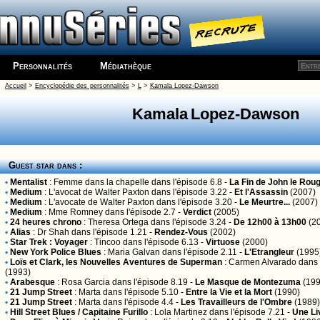
Personnalités
Médiathèque
Accueil
>
Encyclopédie des personnalités
>
L
>
Kamala Lopez-Dawson
Kamala Lopez-Dawson
Guest star dans :
•
Mentalist
:
Femme dans la chapelle
dans l'épisode 6.8 -
La Fin de John le Rou
•
Medium
:
L'avocat de Walter Paxton
dans l'épisode 3.22 -
Et l'Assassin
(2007)
•
Medium
:
L'avocate de Walter Paxton
dans l'épisode 3.20 -
Le Meurtre...
(2007)
•
Medium
:
Mme Romney
dans l'épisode 2.7 -
Verdict
(2005)
•
24 heures chrono
:
Theresa Ortega
dans l'épisode 3.24 -
De 12h00 à 13h00
(2
•
Alias
:
Dr Shah
dans l'épisode 1.21 -
Rendez-Vous
(2002)
•
Star Trek : Voyager
:
Tincoo
dans l'épisode 6.13 -
Virtuose
(2000)
•
New York Police Blues
:
Maria Galvan
dans l'épisode 2.11 -
L'Etrangleur
(1995
•
Loïs et Clark, les Nouvelles Aventures de Superman
:
Carmen Alvarado
dans 
(1993)
•
Arabesque
:
Rosa Garcia
dans l'épisode 8.19 -
Le Masque de Montezuma
(199
•
21 Jump Street
:
Marta
dans l'épisode 5.10 -
Entre la Vie et la Mort
(1990)
•
21 Jump Street
:
Marta
dans l'épisode 4.4 -
Les Travailleurs de l'Ombre
(1989)
•
Hill Street Blues / Capitaine Furillo
:
Lola Martinez
dans l'épisode 7.21 -
Une Li