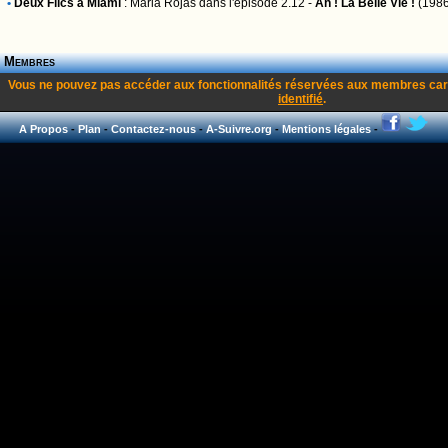
•
Deux Flics à Miami
:
Maria Rojas
dans l'épisode 2.12 -
Ah ! La Belle Vie !
(1986
Membres
Vous ne pouvez pas accéder aux fonctionnalités réservées aux membres car
identifié
.
A Propos
-
Plan
-
Contactez-nous
-
A-Suivre.org
-
Mentions légales
-