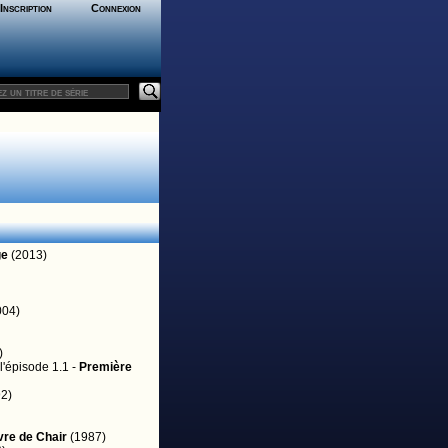
Inscription
Connexion
ge
(2013)
004)
)
l'épisode 1.1 -
Première
2)
vre de Chair
(1987)