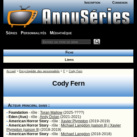
Inscription
Connexion
Séries
Personnalités
Médiathèque
Fiche
Liens
Accueil
>
Encyclopédie des personnalités
>
F
>
Cody Fern
Cody Fern
Acteur principal dans :
•
Foundation
- rôle :
Toran Mallow
(2025-????)
•
Eden (Aus)
- rôle :
Andy Dolan
(2021-2021)
•
American Horror Story
- rôle :
Xavier Plympton
(2019-2019)
•
American Horror Story
- rôle :
Michael Langdon (saison 8) / Xavier
Plympton (saison 9)
(2018-2019)
•
American Horror Story
- rôle :
Michael Langdon
(2018-2018)