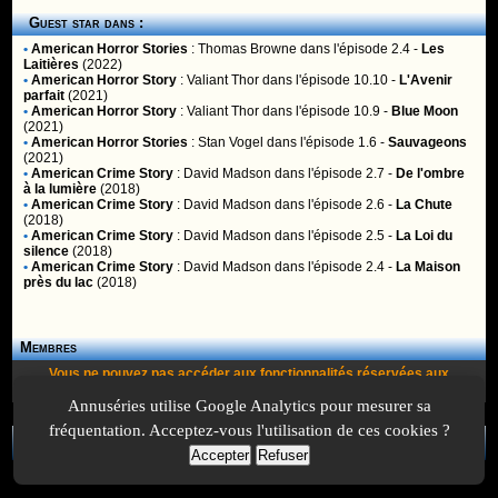
Guest star dans :
•
American Horror Stories
:
Thomas Browne
dans l'épisode 2.4 -
Les
Laitières
(2022)
•
American Horror Story
:
Valiant Thor
dans l'épisode 10.10 -
L'Avenir
parfait
(2021)
•
American Horror Story
:
Valiant Thor
dans l'épisode 10.9 -
Blue Moon
(2021)
•
American Horror Stories
:
Stan Vogel
dans l'épisode 1.6 -
Sauvageons
(2021)
•
American Crime Story
:
David Madson
dans l'épisode 2.7 -
De l'ombre
à la lumière
(2018)
•
American Crime Story
:
David Madson
dans l'épisode 2.6 -
La Chute
(2018)
•
American Crime Story
:
David Madson
dans l'épisode 2.5 -
La Loi du
silence
(2018)
•
American Crime Story
:
David Madson
dans l'épisode 2.4 -
La Maison
près du lac
(2018)
Membres
Vous ne pouvez pas accéder aux fonctionnalités réservées aux
membres car vous n'êtes pas
inscrit
ou
identifié
.
Annuséries utilise Google Analytics pour mesurer sa
fréquentation. Acceptez-vous l'utilisation de ces cookies ?
A Propos
-
Plan
-
Contactez-nous
-
A-Suivre.org
-
Mentions légales
-
Accepter
Refuser