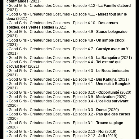
commandes
(2021)
•
Good Girls
- Créateur des Costumes - Episode 4.12 -
La Famille d'abord
(2021)
•
Good Girls
- Créateur des Costumes - Episode 4.11 -
Misez tout sur le
deux
(2021)
•
Good Girls
- Créateur des Costumes - Episode 4.10 -
Des cœurs
solides, des ventes solides
(2021)
•
Good Girls
- Créateur des Costumes - Episode 4.9 -
Sauce bolognaise
(2021)
•
Good Girls
- Créateur des Costumes - Episode 4.8 -
Un simple choix
(2021)
•
Good Girls
- Créateur des Costumes - Episode 4.7 -
Carolyn avec un Y
(2021)
•
Good Girls
- Créateur des Costumes - Episode 4.5 -
La Banquière
(2021)
•
Good Girls
- Créateur des Costumes - Episode 4.4 -
Tel est tué qui
croyait tuer
(2021)
•
Good Girls
- Créateur des Costumes - Episode 4.3 -
Le Bouc émissaire
(2021)
•
Good Girls
- Créateur des Costumes - Episode 4.2 -
Big Kahuna
(2021)
•
Good Girls
- Créateur des Costumes - Episode 4.1 -
Une nuit à Bangkok
(2021)
•
Good Girls
- Créateur des Costumes - Episode 3.10 -
Opportunité
(2020)
•
Good Girls
- Créateur des Costumes - Episode 3.9 -
Motivation
(2020)
•
Good Girls
- Créateur des Costumes - Episode 3.4 -
L'oeil du survivant
(2020)
•
Good Girls
- Créateur des Costumes - Episode 3.3 -
Donut
(2020)
•
Good Girls
- Créateur des Costumes - Episode 3.2 -
Pas que des cartes
(2020)
•
Good Girls
- Créateur des Costumes - Episode 3.1 -
Trouve ta plage
(2020)
•
Good Girls
- Créateur des Costumes - Episode 2.13 -
Roi
(2019)
•
Good Girls
- Créateur des Costumes - Episode 2.12 -
Jeff
(2019)