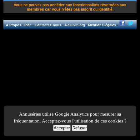
Vous ne pouvez pas accéder aux fonctionnalités réservées aux
membres car vous n'êtes pas
inscrit
ou
identifié
.
A Propos
-
Plan
-
Contactez-nous
-
A-Suivre.org
-
Mentions légales
-
Annuséries utilise Google Analytics pour mesurer sa
fréquentation. Acceptez-vous l'utilisation de ces cookies ?
Accepter
Refuser