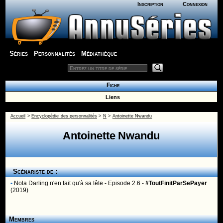
Inscription
Connexion
Séries
Personnalités
Médiathèque
Fiche
Liens
Accueil
>
Encyclopédie des personnalités
>
N
>
Antoinette Nwandu
Antoinette Nwandu
Scénariste de :
•
Nola Darling n'en fait qu'à sa tête
- Episode 2.6 -
#ToutFinitParSePayer
(2019)
Membres